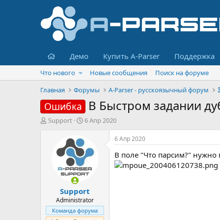
Главная
Демо
Купить A-Parser
Поддержка
Что нового
Новые сообщения
Поиск на форуме
Главная
Форумы
A-Parser - русскоязычный форум
В Быстром задании ду
Ошибка
А
Д
Support
6 Апр 2020
в
а
т
т
6 Апр 2020
о
а
В поле "Что парсим?" нужно
р
н
т
а
е
ч
м
а
Support
ы
л
а
Administrator
Команда форума