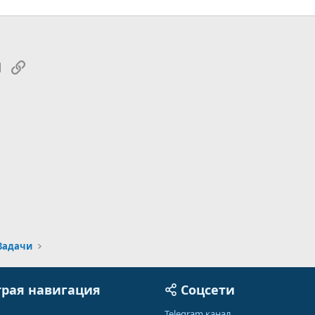
tsApp
Электронная почта
Ссылка
Задачи
рая навигация
Соцсети
Telegram канал