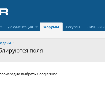
Документация
Форумы
Ресурсы
Личный к
Задачи
блируются поля
 поочередно выбрать Google/Bing.