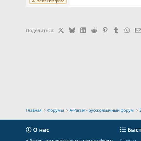
A-Parser Enterprise
X
Bluesky
LinkedIn
Reddit
Pinterest
Tumblr
Wha
Поделиться:
Главная
Форумы
A-Parser - русскоязычный форум
О нас
Быст
Главная
A-Parser - это профессиональная платформа