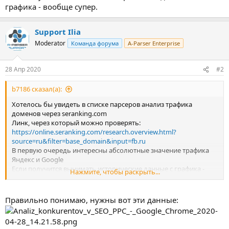
графика - вообще супер.
Support Ilia
Moderator
Команда форума
A-Parser Enterprise
28 Апр 2020
#2
b7186 сказал(а):
Хотелось бы увидеть в списке парсеров анализ трафика
доменов через seranking.com
Линк, через который можно проверять:
https://online.seranking.com/research.overview.html?
source=ru&filter=base_domain&input=fb.ru
В первую очередь интересны абсолютные значение трафика
Яндекс и Google
Если получится вынимать исторические данные с графика -
Нажмите, чтобы раскрыть...
вообще супер.
Правильно понимаю, нужны вот эти данные: