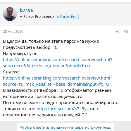
b7186
A-Parser Pro License
A-Parser Pro
28 Апр 2020
#3
В целом да, только на этапе парсинга нужно
предусмотреть выбор ПС.
Например, гугл:
https://online.seranking.com/research.overview.html?
source=ru&filter=base_domain&input=fb.ru
Яндекс:
https://online.seranking.com/research.overview.html?
source=ru_msk_ya&filter=base_domain&input=fb.ru
В завимиости от выбора ПС отображается разный
исторический график посещаемости.
Поэтому возможно будет правильнее анализировать
только вот это:
http://prntscr.com/s7c5yj
, но с
возможностью парсинга по каждой ПС
Чтобы ответить, войдите или зарегистрируйтесь.