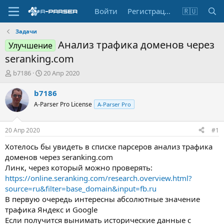
Войти
Регистрация
🇷🇺
Задачи
Анализ трафика доменов через
Улучшение
seranking.com
А
Д
b7186
20 Апр 2020
в
а
т
т
b7186
о
а
A-Parser Pro License
A-Parser Pro
р
н
т
а
е
ч
20 Апр 2020
#1
м
а
ы
л
Хотелось бы увидеть в списке парсеров анализ трафика
а
доменов через seranking.com
Линк, через который можно проверять:
https://online.seranking.com/research.overview.html?
source=ru&filter=base_domain&input=fb.ru
В первую очередь интересны абсолютные значение
трафика Яндекс и Google
Если получится вынимать исторические данные с