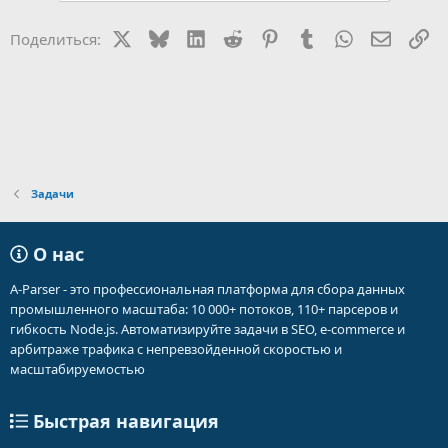
X
Bluesky
LinkedIn
Reddit
Pinterest
Tumblr
WhatsApp
Электр
Сс
Поделиться:
Задачи
О нас
A-Parser - это профессиональная платформа для сбора данных
промышленного масштаба: 10 000+ потоков, 110+ парсеров и
гибкость Node.js. Автоматизируйте задачи в SEO, e-commerce и
арбитраже трафика с непревзойденной скоростью и
масштабируемостью
Быстрая навигация