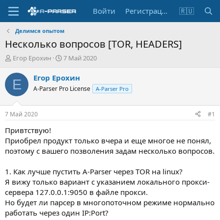
Войти
Регистрация
🇷🇺
Делимся опытом
Несколько вопросов [TOR, HEADERS]
А
Д
Егор Ерохин
7 Май 2020
в
а
т
т
Егор Ерохин
Е
о
а
A-Parser Pro License
A-Parser Pro
р
н
т
а
е
ч
7 Май 2020
#1
м
а
ы
л
Привтствую!
а
Приобрел продукт только вчера и еще многое не понял,
поэтому с вашего позволения задам несколько вопросов.
1. Как лучше пустить A-Parser через TOR на linux?
Я вижу только вариант с указанием локального прокси-
сервера 127.0.0.1:9050 в файле прокси.
Но будет ли парсер в многопоточном режиме нормально
работать через один IP:Рort?