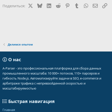
и
X
Bluesky
LinkedIn
Reddit
Pinterest
Tumblr
WhatsApp
Электр
Сс
Поделиться:
и
:
Делимся опытом
О нас
A-Parser - это профессиональная платформа для сбора данных
промышленного масштаба: 10 000+ потоков, 110+ парсеров и
гибкость Node.js. Автоматизируйте задачи в SEO, e-commerce и
арбитраже трафика с непревзойденной скоростью и
масштабируемостью
Быстрая навигация
Главная