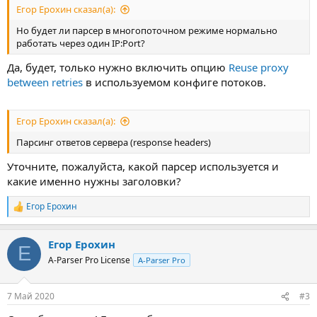
Егор Ерохин сказал(а):
Но будет ли парсер в многопоточном режиме нормально
работать через один IP:Рort?
Да, будет, только нужно включить опцию
Reuse proxy
between retries
в используемом конфиге потоков.
Егор Ерохин сказал(а):
Парсинг ответов сервера (response headers)
Уточните, пожалуйста, какой парсер используется и
какие именно нужны заголовки?
Егор Ерохин
Р
е
а
Егор Ерохин
к
Е
ц
A-Parser Pro License
A-Parser Pro
и
и
:
7 Май 2020
#3