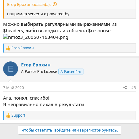
Егор Ерохин сказал(а):
например server и x-powered-by
Можно выбирать регулярными выражениями из
$headers, либо выводить из обьекта $response:
Егор Ерохин
Р
е
а
Егор Ерохин
к
Е
ц
A-Parser Pro License
A-Parser Pro
и
и
:
7 Май 2020
#5
Ага, понял, спасибо!
Я неправильно пихал в результаты.
Support
Р
е
а
Чтобы ответить, войдите или зарегистрируйтесь.
к
ц