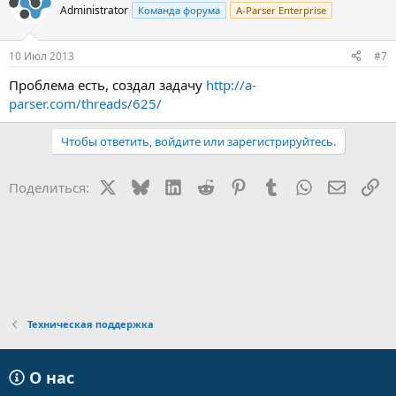
XHUwNDNiXHUwNDM4XHUwNDRmPC90ZD48dGQ+KC4qPyk8Iiwic
Administrator
Команда форума
A-Parser Enterprise
mVnZXhUeXBlIjoi
cyIsInJlc3VsdFR5cGUiOiJmbGF0IiwiYXJyYXlOYW1lIjoiIiwicmVzdWx0c
10 Июл 2013
#7
yI6
WyJzdXJuYW1lIl19LHsidHlwZSI6ImN1c3RvbVJlc3VsdCIsInJlc3VsdCI6I
Проблема есть, создал задачу
http://a-
mRh
parser.com/threads/625/
dGEiLCJyZWdleCI6Ilx1MDQxZlx1MDQzZVx1MDQzYjwvdGQ+PHRkPi
guKj8pPCIs
InJlZ2V4VHlwZSI6InMiLCJyZXN1bHRUeXBlIjoiZmxhdCIsImFycmF5T
Чтобы ответить, войдите или зарегистрируйтесь.
mFtZSI6
IiIsInJlc3VsdHMiOlsic2V4Il19LHsidHlwZSI6ImN1c3RvbVJlc3VsdCIsInJ
X
Bluesky
LinkedIn
Reddit
Pinterest
Tumblr
WhatsApp
Электр
Сс
l
Поделиться:
c3VsdCI6ImRhdGEiLCJyZWdleCI6Ilx1MDQxMlx1MDQzZVx1MDQzN1
x1MDQ0MFx1
MDQzMFx1MDQ0MVx1MDQ0MjwvdGQ+PHRkPiguKj8pPCIsInJlZ2V
4VHlwZSI6InMi
LCJyZXN1bHRUeXBlIjoiZmxhdCIsImFycmF5TmFtZSI6IiIsInJlc3VsdH
MiOlsi
YWdlIl19LHsidHlwZSI6ImN1c3RvbVJlc3VsdCIsInJlc3VsdCI6ImRhdGEi
LCJy
Техническая поддержка
ZWdleCI6Ilx1MDQyMVx1MDQzNVx1MDQzY1x1MDQzNVx1MDQzO
Vx1MDQzZFx1MDQz
ZVx1MDQzNSBcdTA0M2ZcdTA0M2VcdTA0M2JcdTA0M2VcdTA0MzZc
О нас
dTA0MzVcdTA0
M2RcdTA0MzhcdTA0MzU8L3RkPjx0ZD4oLio/KTwiLCJyZWdleFR5cGU