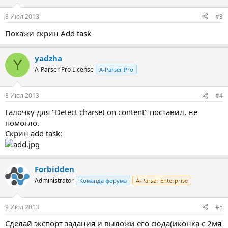
8 Июл 2013
#3
Покажи скрин Add task
yadzha
Y
A-Parser Pro License
A-Parser Pro
8 Июл 2013
#4
Галочку для "Detect charset on content" поставил, не
помогло.
Скрин add task:
Forbidden
Administrator
Команда форума
A-Parser Enterprise
9 Июл 2013
#5
Сделай экспорт задания и выложи его сюда(иконка с 2мя