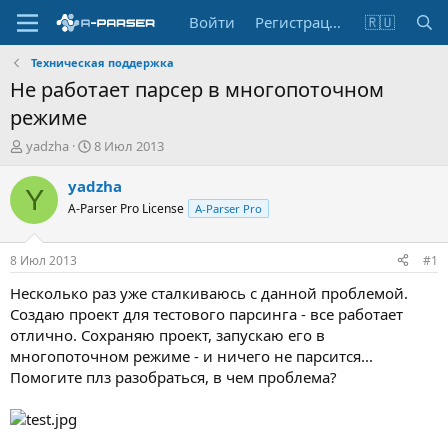
Войти
Регистрация
🇷🇺
Техническая поддержка
Не работает парсер в многопоточном
режиме
А
Д
yadzha
8 Июл 2013
в
а
т
т
yadzha
Y
о
а
A-Parser Pro License
A-Parser Pro
р
н
т
а
е
ч
8 Июл 2013
#1
м
а
ы
л
Несколько раз уже сталкиваюсь с данной проблемой.
а
Создаю проект для тестового парсинга - все работает
отлично. Сохраняю проект, запускаю его в
многопоточном режиме - и ничего не парсится...
Помогите плз разобраться, в чем проблема?