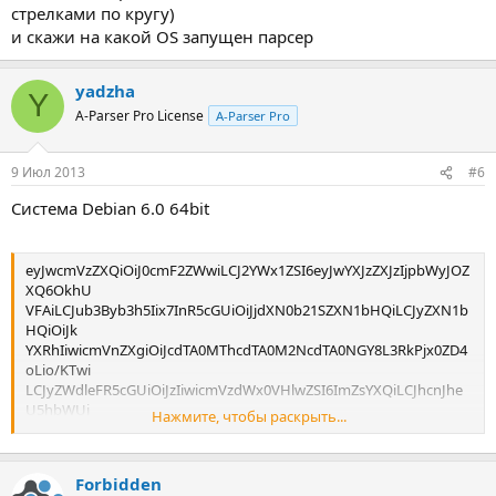
стрелками по кругу)
и скажи на какой OS запущен парсер
yadzha
Y
A-Parser Pro License
A-Parser Pro
9 Июл 2013
#6
Система Debian 6.0 64bit
eyJwcmVzZXQiOiJ0cmF2ZWwiLCJ2YWx1ZSI6eyJwYXJzZXJzIjpbWyJOZ
XQ6OkhU
VFAiLCJub3Byb3h5Iix7InR5cGUiOiJjdXN0b21SZXN1bHQiLCJyZXN1b
HQiOiJk
YXRhIiwicmVnZXgiOiJcdTA0MThcdTA0M2NcdTA0NGY8L3RkPjx0ZD4
oLio/KTwi
LCJyZWdleFR5cGUiOiJzIiwicmVzdWx0VHlwZSI6ImZsYXQiLCJhcnJhe
U5hbWUi
Нажмите, чтобы раскрыть...
OiIiLCJyZXN1bHRzIjpbIm5hbWUiXX0seyJ0eXBlIjoiY3VzdG9tUmVzd
Wx0Iiwi
cmVzdWx0IjoiZGF0YSIsInJlZ2V4IjoiXHUwNDI0XHUwNDMwXHUwN
Forbidden
DNjXHUwNDM4