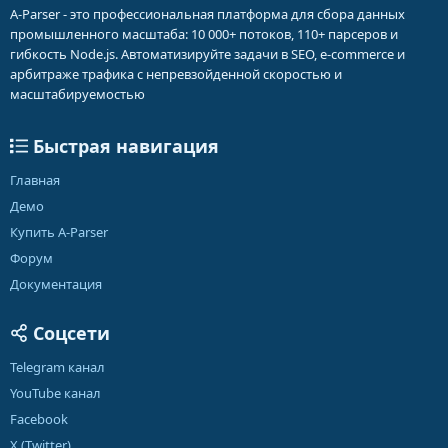
iOiJzIiwi
A-Parser - это профессиональная платформа для сбора данных
cmVzdWx0VHlwZSI6ImZsYXQiLCJhcnJheU5hbWUiOiIiLCJyZXN1bHR
промышленного масштаба: 10 000+ потоков, 110+ парсеров и
zIjpbImZh
гибкость Node.js. Автоматизируйте задачи в SEO, e-commerce и
bWlseSJdfSx7InR5cGUiOiJjdXN0b21SZXN1bHQiLCJyZXN1bHQiOiJkY
арбитраже трафика с непревзойденной скоростью и
XRhIiwi
масштабируемостью
cmVnZXgiOiJcdTA0MTRcdTA0MzVcdTA0NDJcdTA0Mzg8L3RkPjx0ZD4
oLio/KTwi
LCJyZWdleFR5cGUiOiJzIiwicmVzdWx0VHlwZSI6ImZsYXQiLCJhcnJhe
Быстрая навигация
U5hbWUi
OiIiLCJyZXN1bHRzIjpbImNoaWxkIl19LHsidHlwZSI6ImN1c3RvbVJlc3
Главная
VsdCIs
Демо
InJlc3VsdCI6ImRhdGEiLCJyZWdleCI6Ilx1MDQxY1x1MDQzNVx1MDQ
0MVx1MDQ0
Купить A-Parser
Mlx1MDQzZSBcdTA0MzZcdTA0MzhcdTA0NDJcdTA0MzVcdTA0M2Jcd
Форум
TA0NGNcdTA0
NDFcdTA0NDJcdTA0MzJcdTA0MzA8L3RkPjx0ZD4oLio/KTwiLCJyZWdl
Документация
eFR5cGUi
OiJzIiwicmVzdWx0VHlwZSI6ImZsYXQiLCJhcnJheU5hbWUiOiIiLCJyZX
Соцсети
N1bHRz
IjpbImxpdmUiXX0seyJ0eXBlIjoiY3VzdG9tUmVzdWx0IiwicmVzdWx0I
Telegram канал
joiZGF0
YSIsInJlZ2V4IjoibWVzc2FnZSZ0bz0oLio/KVwiPiIsInJlZ2V4VHlwZSI6In
YouTube канал
Mi
Facebook
LCJyZXN1bHRUeXBlIjoiZmxhdCIsImFycmF5TmFtZSI6IiIsInJlc3VsdH
X (Twitter)
MiOlsi