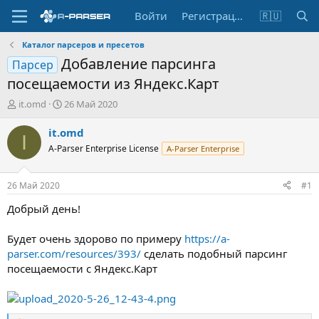
Войти
Регистрация
🇷🇺
Каталог парсеров и пресетов
Добавление парсинга
Парсер
посещаемости из Яндекс.Карт
А
Д
it.omd
26 Май 2020
в
а
т
т
it.omd
I
о
а
A-Parser Enterprise License
A-Parser Enterprise
р
н
т
а
е
ч
26 Май 2020
#1
м
а
ы
л
Добрый день!
а
Будет очень здорово по примеру
https://a-
parser.com/resources/393/
сделать подобный парсинг
посещаемости с Яндекс.Карт