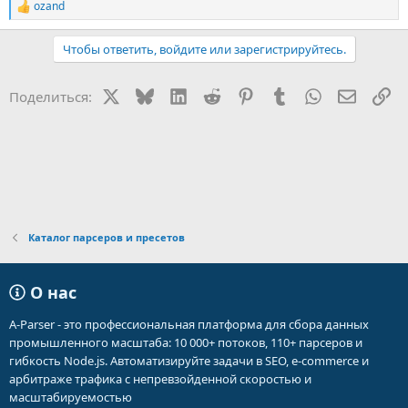
ozand
Р
е
а
Чтобы ответить, войдите или зарегистрируйтесь.
к
ц
и
X
Bluesky
LinkedIn
Reddit
Pinterest
Tumblr
WhatsApp
Электр
Сс
Поделиться:
и
:
Каталог парсеров и пресетов
О нас
A-Parser - это профессиональная платформа для сбора данных
промышленного масштаба: 10 000+ потоков, 110+ парсеров и
гибкость Node.js. Автоматизируйте задачи в SEO, e-commerce и
арбитраже трафика с непревзойденной скоростью и
масштабируемостью