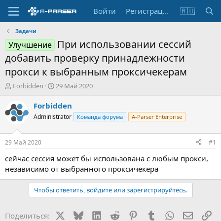
Войти
Регистрация
🇷🇺
Задачи
При использовании сессий
Улучшение
добавить проверку принадлежности
прокси к выбранным проксичекерам
А
Д
Forbidden
29 Май 2020
в
а
т
т
Forbidden
о
а
Administrator
Команда форума
A-Parser Enterprise
р
н
т
а
е
ч
29 Май 2020
#1
м
а
ы
л
сейчас сессия может бы использована с любым прокси,
а
независимо от выбранного проксичекера
Чтобы ответить, войдите или зарегистрируйтесь.
X
Bluesky
LinkedIn
Reddit
Pinterest
Tumblr
WhatsApp
Электр
Сс
Поделиться: