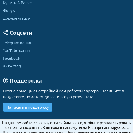
Купить A-Parser
Форум
Документация
Соцсети
Telegram канал
YouTube канал
Facebook
X (Twitter)
Поддержка
Нужна помощь с настройкой или работой парсера? Напишите в
поддержку, поможем довести все до результата.
Написать в поддержку
Russian (RU)
На данном сайте используются файлы cookie, чтобы персонализировать
контент и сохранить Ваш вход в систему, если Вы зарегистрируетесь.
Обратная связь
Условия и правила
Продолжая использовать этот сайт, Вы соглашаетесь на использование