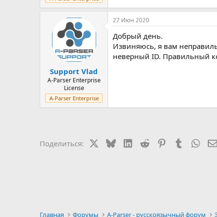
27 Июн 2020
Добрый день.
Извиняюсь, я вам неправильн
неверный ID. Правильный ко
Support Vlad
A-Parser Enterprise
License
A-Parser Enterprise
X
Bluesky
LinkedIn
Reddit
Pinterest
Tumblr
Wha
Поделиться:
Главная
Форумы
A-Parser - русскоязычный форум