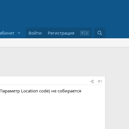
П
абинет
Войти
Регистрация
🇷🇺
о
и
с
к
#1
Параметр Location code) не собирается