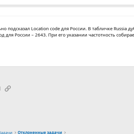
о подсказал Location code для России. В табличке Russia ду
д для России – 2643. При его указании частотность собирае
tsApp
Электронная почта
Ссылка
Задачи
Отклоненные задачи