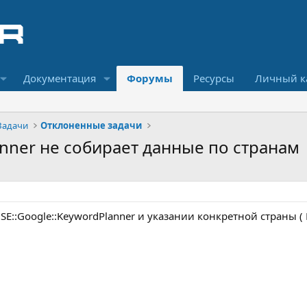
Документация
Форумы
Ресурсы
Личный к
Задачи
Отклоненные задачи
anner не собирает данные по странам
E::Google::KeywordPlanner и указании конкретной страны ( 