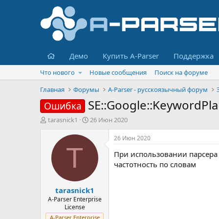
Главная
Демо
Купить A-Parser
Поддержка
Что нового
Новые сообщения
Поиск на форуме
Главная
Форумы
A-Parser - русскоязычный форум
SE::Google::KeywordPl
Ошибка
А
Д
tarasnick1
26 Июн 2020
в
а
т
т
26 Июн 2020
о
а
T
При использовании парсера S
р
н
т
а
частотность по словам
е
ч
м
а
tarasnick1
ы
л
а
A-Parser Enterprise
License
A-Parser Enterprise