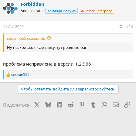
Forbidden
Administrator
Команда форума
A-Parser Enterprise
11 Авг 2020
#14
seowin555 сказал(а):
Ну насколько я сам вижу, тут реально баг
проблема исправлена в версии 1.2.966
seowin555
Р
е
а
Чтобы ответить, войдите или зарегистрируйтесь.
к
ц
и
X
Bluesky
LinkedIn
Reddit
Pinterest
Tumblr
WhatsApp
Электр
Сс
Поделиться:
и
: