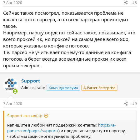
7 Авг 2020
#8
Сейчас также посмотрел, показывается проблема не
касается этого парсера, а на всех парсерах происходит
такое.
Например, паршу вордстат сейчас также, показывает, что
всего проксей 4к, но проксей на самом деле всего 800,
которые указаны в конфиге потоков.
Т.е. парсер не учитывает почему-то данные из конфига
потоков, а берет всегда все валидные прокси их всех
прокси чекеров.
Support
Administrator
Команда форума
A-Parser Enterprise
7 Авг 2020
#9
Support сказал(а):
напишите в любой чат поддержки (контакты:
https://a-
parser.com/pages/support/
) и предоставьте доступ к парсеру,
чтобы мы сами смогли увидеть проблему.