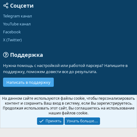
Соцсети
Telegram канал
YouTube канал
Facebook
X (Twitter)
Поддержка
Нужна помощь с настройкой или работой парсера? Напишите в
поддержку, поможем довести все до результата.
Написать в поддержку
Russian (RU)
На данном сайте используются файлы cookie, чтобы персонализировать
контент и сохранить Ваш вход в систему, если Вы зарегистрируетесь.
Обратная связь
Условия и правила
Продолжая использовать этот сайт, Вы соглашаетесь на использование
Политика конфиденциальности
Помощь
Главная
R
наших файлов cookie.
S
S
Принять
Узнать больше.…
®
Community platform by XenForo
© 2010-2026 XenForo Ltd.