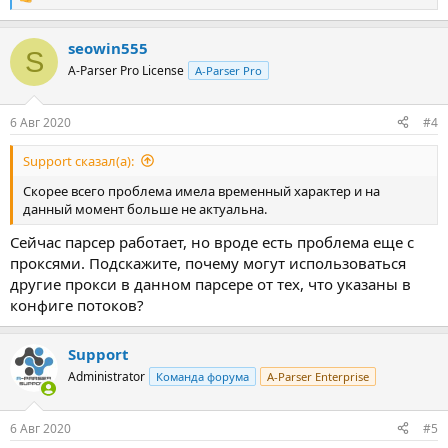
Р
е
а
seowin555
к
S
ц
A-Parser Pro License
A-Parser Pro
и
и
:
6 Авг 2020
#4
Support сказал(а):
Скорее всего проблема имела временный характер и на
данный момент больше не актуальна.
Сейчас парсер работает, но вроде есть проблема еще с
проксями. Подскажите, почему могут использоваться
другие прокси в данном парсере от тех, что указаны в
конфиге потоков?
Support
Administrator
Команда форума
A-Parser Enterprise
6 Авг 2020
#5