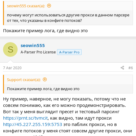
seowin555 сказал(а):
почему могут использоваться другие прокси в данном парсере
от тех, что указаны в конфиге потоков?
Покажите пример лога, где видно это
seowin555
S
A-Parser Pro License
A-Parser Pro
7 Авг 2020
#6
Support сказал(а):
Покажите пример лога, где видно это
Ну пример, наверное, не могу показать, потому что не
совсем понимаю, как его можно продемонстрировать.
Вот так у меня выглядит пресет и тестовый парсинг
https://prnt.sc/tvmcit
, как видно, там идут прокси
http://45.227.255.159:5753
это паблик прокси, но в
конфиге потоков у меня стоят совсем другие прокси, они