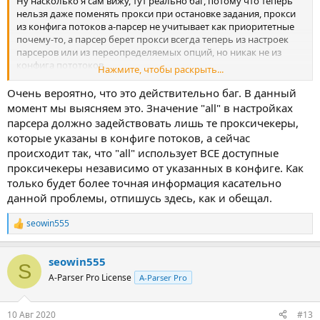
Ну насколько я сам вижу, тут реально баг, потому что теперь
нельзя даже поменять прокси при остановке задания, прокси
из конфига потоков а-парсер не учитывает как приоритетные
почему-то, а парсер берет прокси всегда теперь из настроек
парсеров или из переопределяемых опций, но никак не из
конфига пототоков.
Нажмите, чтобы раскрыть...
У саппорта также, как я понял, повторилась данная ошибка.
Очень вероятно, что это действительно баг. В данный
момент мы выясняем это. Значение "all" в настройках
парсера должно задействовать лишь те проксичекеры,
которые указаны в конфиге потоков, а сейчас
происходит так, что "all" использует ВСЕ доступные
проксичекеры независимо от указанных в конфиге. Как
только будет более точная информация касательно
данной проблемы, отпишусь здесь, как и обещал.
seowin555
Р
е
а
seowin555
к
S
ц
A-Parser Pro License
A-Parser Pro
и
и
:
10 Авг 2020
#13