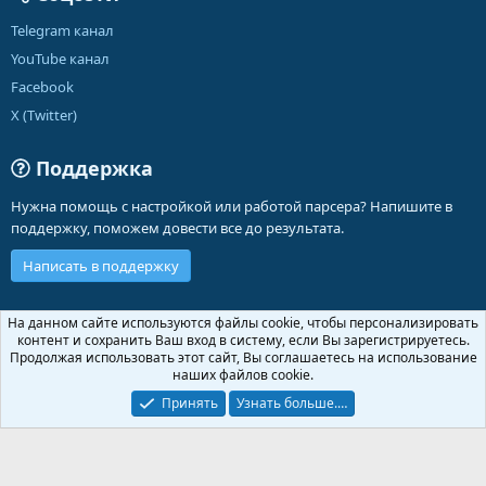
Telegram канал
YouTube канал
Facebook
X (Twitter)
Поддержка
Нужна помощь с настройкой или работой парсера? Напишите в
поддержку, поможем довести все до результата.
Написать в поддержку
Russian (RU)
На данном сайте используются файлы cookie, чтобы персонализировать
контент и сохранить Ваш вход в систему, если Вы зарегистрируетесь.
Обратная связь
Условия и правила
Продолжая использовать этот сайт, Вы соглашаетесь на использование
Политика конфиденциальности
Помощь
Главная
R
наших файлов cookie.
S
S
Принять
Узнать больше.…
®
Community platform by XenForo
© 2010-2026 XenForo Ltd.