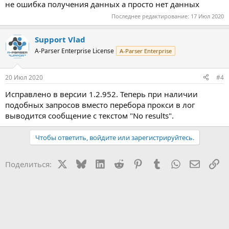
не ошибка получения данных а просто нет данных
Последнее редактирование:
17 Июл 2020
Support Vlad
A-Parser Enterprise License
A-Parser Enterprise
20 Июл 2020
#4
Исправлено в версии 1.2.952. Теперь при наличии
подобных запросов вместо перебора прокси в лог
выводится сообщение c текстом "No results".
Чтобы ответить, войдите или зарегистрируйтесь.
X
Bluesky
LinkedIn
Reddit
Pinterest
Tumblr
WhatsApp
Электр
Сс
Поделиться: