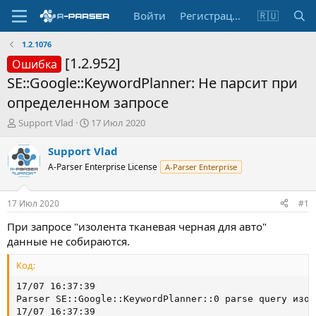
Войти
Регистрация
🇷🇺
1.2.1076
[1.2.952]
Ошибка
SE::Google::KeywordPlanner: Не парсит при
определенном запросе
А
Д
Support Vlad
17 Июл 2020
в
а
т
т
Support Vlad
о
а
A-Parser Enterprise License
A-Parser Enterprise
р
н
т
а
е
ч
17 Июл 2020
#1
м
а
ы
л
При запросе "изолента тканевая черная для авто"
а
данные не собираются.
Код:
17/07 16:37:39

Parser SE::Google::KeywordPlanner::0 parse query изол
17/07 16:37:39
