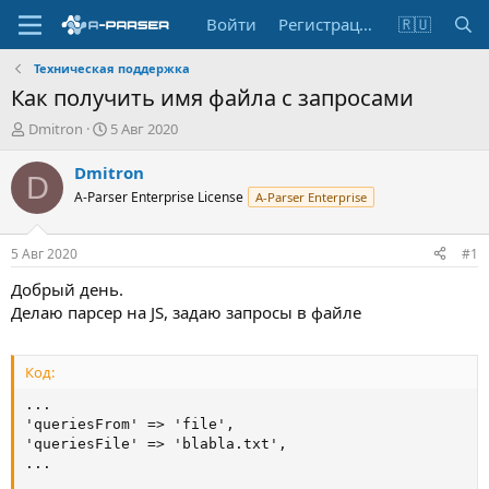
Войти
Регистрация
🇷🇺
Техническая поддержка
Как получить имя файла с запросами
А
Д
Dmitron
5 Авг 2020
в
а
т
т
Dmitron
D
о
а
A-Parser Enterprise License
A-Parser Enterprise
р
н
т
а
е
ч
5 Авг 2020
#1
м
а
ы
л
Добрый день.
а
Делаю парсер на JS, задаю запросы в файле
Код:
...

'queriesFrom' => 'file',

'queriesFile' => 'blabla.txt',

...