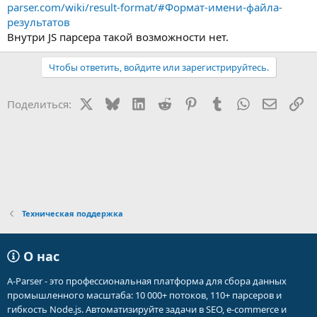
parser.com/wiki/result-format/#Формат-имени-файла-
результатов
Внутри JS парсера такой возможности нет.
Чтобы ответить, войдите или зарегистрируйтесь.
X
Bluesky
LinkedIn
Reddit
Pinterest
Tumblr
WhatsApp
Электр
Сс
Поделиться:
Техническая поддержка
О нас
A-Parser - это профессиональная платформа для сбора данных
промышленного масштаба: 10 000+ потоков, 110+ парсеров и
гибкость Node.js. Автоматизируйте задачи в SEO, e-commerce и