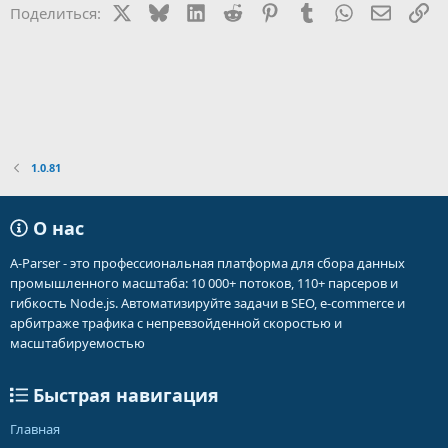
X
Bluesky
LinkedIn
Reddit
Pinterest
Tumblr
WhatsApp
Электр
Сс
Поделиться:
1.0.81
О нас
A-Parser - это профессиональная платформа для сбора данных
промышленного масштаба: 10 000+ потоков, 110+ парсеров и
гибкость Node.js. Автоматизируйте задачи в SEO, e-commerce и
арбитраже трафика с непревзойденной скоростью и
масштабируемостью
Быстрая навигация
Главная