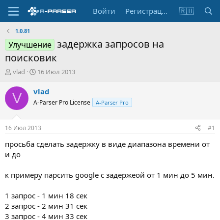
Войти
Регистрация
🇷🇺
1.0.81
задержка запросов на
Улучшение
поисковик
А
Д
vlad
16 Июл 2013
в
а
т
т
vlad
V
о
а
A-Parser Pro License
A-Parser Pro
р
н
т
а
е
ч
16 Июл 2013
#1
м
а
ы
л
просьба сделать задержку в виде диапазона времени от
а
и до
к примеру парсить google c задержеой от 1 мин до 5 мин.
1 запрос - 1 мин 18 сек
2 запрос - 2 мин 31 сек
3 запрос - 4 мин 33 сек