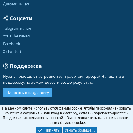
Документация
Соцсети
Telegram канал
YouTube канал
Facebook
X (Twitter)
Поддержка
Нужна помощь с настройкой или работой парсера? Напишите в
поддержку, поможем довести все до результата.
Написать в поддержку
Russian (RU)
На данном сайте используются файлы cookie, чтобы персонализировать
контент и сохранить Ваш вход в систему, если Вы зарегистрируетесь.
Обратная связь
Условия и правила
Продолжая использовать этот сайт, Вы соглашаетесь на использование
Политика конфиденциальности
Помощь
Главная
R
наших файлов cookie.
S
S
Принять
Узнать больше.…
®
Community platform by XenForo
© 2010-2026 XenForo Ltd.