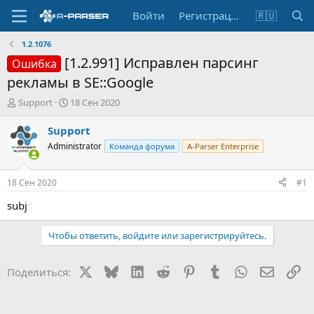
Войти
Регистрация
🇷🇺
1.2.1076
[1.2.991] Исправлен парсинг
Ошибка
рекламы в SE::Google
А
Д
Support
18 Сен 2020
в
а
т
т
Support
о
а
Administrator
Команда форума
A-Parser Enterprise
р
н
т
а
е
ч
18 Сен 2020
#1
м
а
ы
л
subj
а
Чтобы ответить, войдите или зарегистрируйтесь.
X
Bluesky
LinkedIn
Reddit
Pinterest
Tumblr
WhatsApp
Электр
Сс
Поделиться: