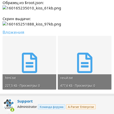
Образец из $root.json:
Скрин выдачи:
Вложения
html.txt
result.txt
227,5 КБ · Просмотры: 0
477,6 КБ · Просмотры: 0
Support
Administrator
Команда форума
A-Parser Enterprise