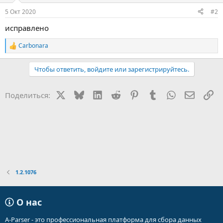
5 Окт 2020
#2
исправлено
Carbonara
Р
е
а
Чтобы ответить, войдите или зарегистрируйтесь.
к
ц
и
X
Bluesky
LinkedIn
Reddit
Pinterest
Tumblr
WhatsApp
Электр
Сс
Поделиться:
и
:
1.2.1076
О нас
A-Parser - это профессиональная платформа для сбора данных