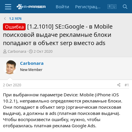
Войти
Регистрация
🇷🇺
1.2.1076
[1.2.1010] SE::Google - в Mobile
Ошибка
поисковой выдаче рекламные блоки
попадают в объект serp вместо ads
А
Д
Carbonara
2 Окт 2020
в
а
т
т
Carbonara
о
а
New Member
р
н
т
а
е
ч
2 Окт 2020
#1
м
а
ы
л
При выбранном параметре Device: Mobile (iPhone iOS
а
10.2.1), неправильно определяются рекламные блоки.
Они попадают в объект serp (органическая поисковая
выдача), а должны в ads (платная поисковая выдача).
Чтобы воспроизвести ошибку, нужно, чтобы
отобразилась платная реклама Google Ads.