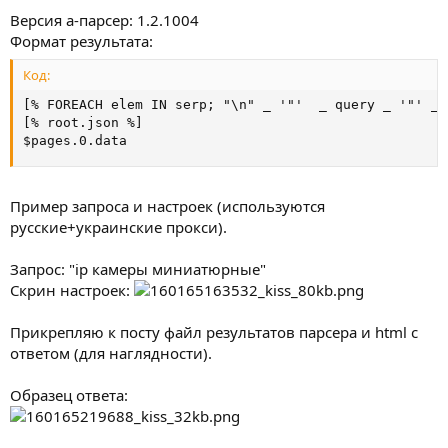
Версия а-парсер: 1.2.1004
Формат результата:
Код:
[% FOREACH elem IN serp; "\n" _ '"'  _ query _ '"' _ 
[% root.json %]

$pages.0.data
Пример запроса и настроек (используются
русские+украинские прокси).
Запрос: "ip камеры миниатюрные"
Скрин настроек:
Прикрепляю к посту файл результатов парсера и html с
ответом (для наглядности).
Образец ответа: