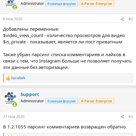
Administrator
Команда форума
A-Parser Enterprise
6 Ноя 2020
#2
Добавлены переменные:
$video_view_count - количество просмотров для видео
$is_private - показывает, является ли пост приватным
Также убран парсинг списка комментариев и лайков в
связи с тем, что Instagram больше не позволяет получать
эти данные без авторизации.
barabek
Р
е
а
Support
к
ц
Administrator
Команда форума
A-Parser Enterprise
и
и
:
27 Ноя 2020
#3
В 1.2.1055 парсинг комментариев возвращен обратно.