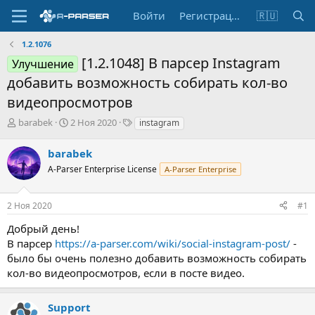
Войти
Регистрация
🇷🇺
1.2.1076
[1.2.1048] В парсер Instagram
Улучшение
добавить возможность собирать кол-во
видеопросмотров
А
Д
Т
barabek
2 Ноя 2020
instagram
в
а
е
т
т
г
barabek
о
а
и
A-Parser Enterprise License
A-Parser Enterprise
р
н
т
а
е
ч
2 Ноя 2020
#1
м
а
ы
л
Добрый день!
а
В парсер
https://a-parser.com/wiki/social-instagram-post/
-
было бы очень полезно добавить возможность собирать
кол-во видеопросмотров, если в посте видео.
Support