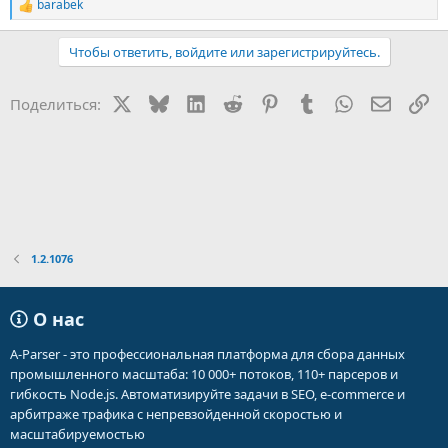
barabek
Р
е
а
Чтобы ответить, войдите или зарегистрируйтесь.
к
ц
и
X
Bluesky
LinkedIn
Reddit
Pinterest
Tumblr
WhatsApp
Электр
Сс
Поделиться:
и
:
1.2.1076
О нас
A-Parser - это профессиональная платформа для сбора данных
промышленного масштаба: 10 000+ потоков, 110+ парсеров и
гибкость Node.js. Автоматизируйте задачи в SEO, e-commerce и
арбитраже трафика с непревзойденной скоростью и
масштабируемостью