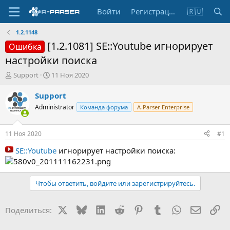
Войти
Регистрация
🇷🇺
1.2.1148
[1.2.1081] SE::Youtube игнорирует
Ошибка
настройки поиска
А
Д
Support
11 Ноя 2020
в
а
т
т
Support
о
а
Administrator
Команда форума
A-Parser Enterprise
р
н
т
а
е
ч
11 Ноя 2020
#1
м
а
ы
л
SE::Youtube
игнорирует настройки поиска:
а
Чтобы ответить, войдите или зарегистрируйтесь.
X
Bluesky
LinkedIn
Reddit
Pinterest
Tumblr
WhatsApp
Электр
Сс
Поделиться: