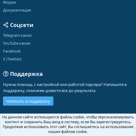
Форум
Документация
Соцсети
Telegram канал
YouTube канал
Facebook
X (Twitter)
Поддержка
Нужна помощь с настройкой или работой парсера? Напишите в
поддержку, поможем довести все до результата.
Написать в поддержку
Russian (RU)
На данном сайте используются файлы cookie, чтобы персонализировать
контент и сохранить Ваш вход в систему, если Вы зарегистрируетесь.
Обратная связь
Условия и правила
Продолжая использовать этот сайт, Вы соглашаетесь на использование
Политика конфиденциальности
Помощь
Главная
R
наших файлов cookie.
S