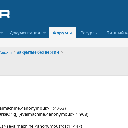
Документация
Форумы
Ресурсы
Личный к
Задачи
Закрытые без версии
d
evalmachine.<anonymous>:1:4763)
parseOrig] (evalmachine.<anonymous>:1:968)
us> (evalmachine.<anonymous>:1:11447)