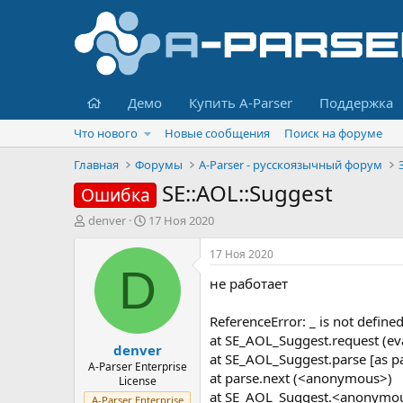
Главная
Демо
Купить A-Parser
Поддержка
Что нового
Новые сообщения
Поиск на форуме
Главная
Форумы
A-Parser - русскоязычный форум
SE::AOL::Suggest
Ошибка
А
Д
denver
17 Ноя 2020
в
а
т
т
17 Ноя 2020
о
а
D
не работает
р
н
т
а
е
ч
ReferenceError: _ is not define
м
а
at SE_AOL_Suggest.request (
denver
ы
л
at SE_AOL_Suggest.parse [as 
а
A-Parser Enterprise
at parse.next (<anonymous>)
License
at SE_AOL_Suggest.<anonymo
A-Parser Enterprise