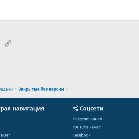
tsApp
Электронная почта
Ссылка
Задачи
Закрытые без версии
рая навигация
Соцсети
Telegram канал
YouTube канал
arser
Facebook