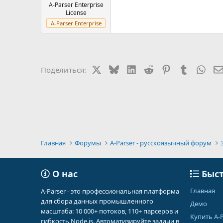
A-Parser Enterprise
License
A-Parser Enterprise
X
Bluesky
LinkedIn
Reddit
Pinterest
Tumblr
Wha
Поделиться:
Главная
Форумы
A-Parser - русскоязычный форум
О нас
Быст
Главная
A-Parser - это профессиональная платформа
для сбора данных промышленного
Демо
масштаба: 10 000+ потоков, 110+ парсеров и
Купить A-P
гибкость Node.js. Автоматизируйте задачи в