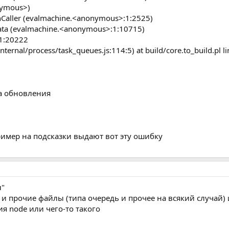
nymous>)
Caller (evalmachine.<anonymous>:1:2525)
ata (evalmachine.<anonymous>:1:10715)
1:20222
nternal/process/task_queues.js:114:5) at build/core.to_build.pl l
за обновления
имер на подсказки выдают вот эту ошибку
л"
 и прочие файлы (типа очередь и прочее на всякий случай) и
я node или чего-то такого