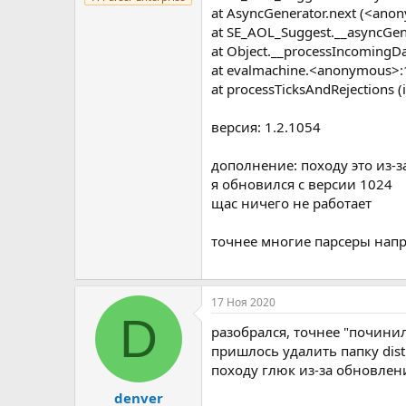
at AsyncGenerator.next (<ano
at SE_AOL_Suggest.__asyncGen
at Object.__processIncomingD
at evalmachine.<anonymous>:
at processTicksAndRejections (i
версия: 1.2.1054
дополнение: походу это из-
я обновился с версии 1024
щас ничего не работает
точнее многие парсеры напр
17 Ноя 2020
D
разобрался, точнее "почини
пришлось удалить папку dist
походу глюк из-за обновлени
denver