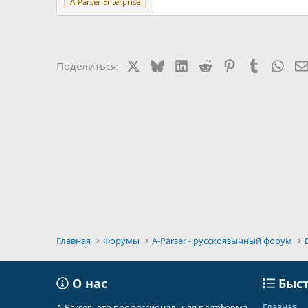
A-Parser Enterprise
X
Bluesky
LinkedIn
Reddit
Pinterest
Tumblr
Wha
Поделиться:
Главная
Форумы
A-Parser - русскоязычный форум
О нас
Быст
Главная
A-Parser - это профессиональная платформа