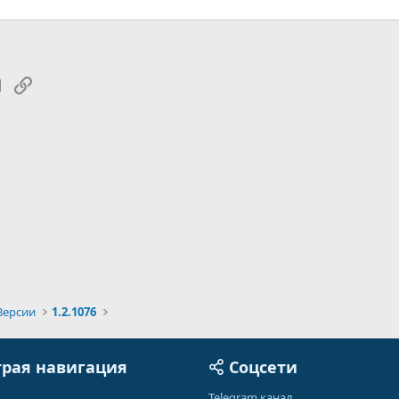
tsApp
Электронная почта
Ссылка
Версии
1.2.1076
рая навигация
Соцсети
Telegram канал