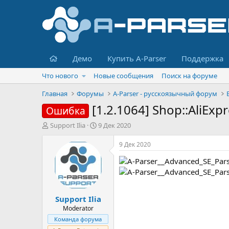
Главная
Демо
Купить A-Parser
Поддержка
Что нового
Новые сообщения
Поиск на форуме
Главная
Форумы
A-Parser - русскоязычный форум
[1.2.1064] Shop::AliExp
Ошибка
А
Д
Support Ilia
9 Дек 2020
в
а
т
т
9 Дек 2020
о
а
р
н
т
а
е
ч
м
а
Support Ilia
ы
л
а
Moderator
Команда форума