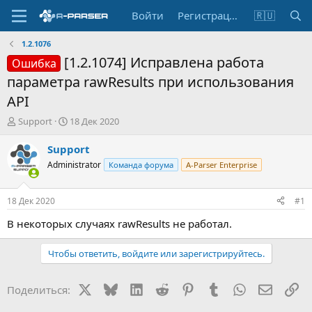
Войти
Регистрация
🇷🇺
1.2.1076
[1.2.1074] Исправлена работа
Ошибка
параметра rawResults при использования
API
А
Д
Support
18 Дек 2020
в
а
т
т
Support
о
а
Administrator
Команда форума
A-Parser Enterprise
р
н
т
а
е
ч
18 Дек 2020
#1
м
а
ы
л
В некоторых случаях rawResults не работал.
а
Чтобы ответить, войдите или зарегистрируйтесь.
X
Bluesky
LinkedIn
Reddit
Pinterest
Tumblr
WhatsApp
Электр
Сс
Поделиться: