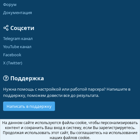
Форум
Документация
Соцсети
Telegram канал
YouTube канал
Facebook
X (Twitter)
Поддержка
Нужна помощь с настройкой или работой парсера? Напишите в
поддержку, поможем довести все до результата.
Написать в поддержку
Russian (RU)
На данном сайте используются файлы cookie, чтобы персонализировать
контент и сохранить Ваш вход в систему, если Вы зарегистрируетесь.
Обратная связь
Условия и правила
Продолжая использовать этот сайт, Вы соглашаетесь на использование
Политика конфиденциальности
Помощь
Главная
R
наших файлов cookie.