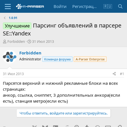
Войти
Регистрация
🇷🇺
1.0.91
Парсинг объявлений в парсере
Улучшение
SE::Yandex
А
Д
Forbidden
31 Июл 2013
в
а
т
т
Forbidden
о
а
Administrator
Команда форума
A-Parser Enterprise
р
н
т
а
е
ч
31 Июл 2013
#1
м
а
ы
л
Парсятся верхний и нижний рекламные блоки на всех
а
страницах:
анкор, ссылка, сниппет, 3 дополнительных анкора(если
есть), станция метро(если есть)
Чтобы ответить, войдите или зарегистрируйтесь.