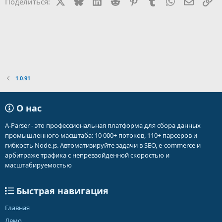
X
Bluesky
LinkedIn
Reddit
Pinterest
Tumblr
WhatsApp
Электр
Сс
Поделиться:
1.0.91
О нас
A-Parser - это профессиональная платформа для сбора данных
промышленного масштаба: 10 000+ потоков, 110+ парсеров и
гибкость Node.js. Автоматизируйте задачи в SEO, e-commerce и
арбитраже трафика с непревзойденной скоростью и
масштабируемостью
Быстрая навигация
Главная
Демо