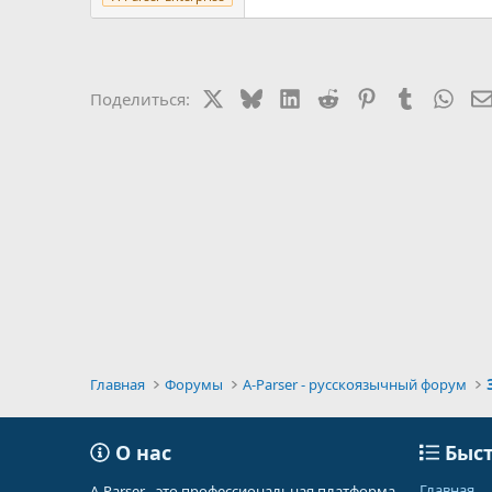
X
Bluesky
LinkedIn
Reddit
Pinterest
Tumblr
Wha
Поделиться:
Главная
Форумы
A-Parser - русскоязычный форум
О нас
Быст
Главная
A-Parser - это профессиональная платформа