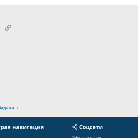
tsApp
Электронная почта
Ссылка
Задачи
рая навигация
Соцсети
Telegram канал