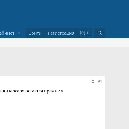
П
абинет
Войти
Регистрация
🇷🇺
о
и
с
к
#1
в А-Парсере остается прежним.