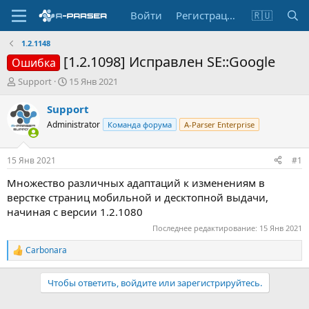
Войти
Регистрация
🇷🇺
1.2.1148
[1.2.1098] Исправлен SE::Google
Ошибка
А
Д
Support
15 Янв 2021
в
а
т
т
Support
о
а
Administrator
Команда форума
A-Parser Enterprise
р
н
т
а
е
ч
15 Янв 2021
#1
м
а
ы
л
Множество различных адаптаций к изменениям в
а
верстке страниц мобильной и десктопной выдачи,
начиная с версии 1.2.1080
Последнее редактирование:
15 Янв 2021
Carbonara
Р
е
а
Чтобы ответить, войдите или зарегистрируйтесь.
к
ц