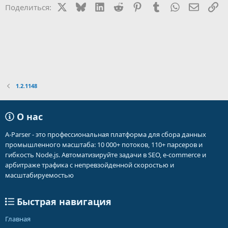
и
X
Bluesky
LinkedIn
Reddit
Pinterest
Tumblr
WhatsApp
Электр
Сс
Поделиться:
и
:
1.2.1148
О нас
A-Parser - это профессиональная платформа для сбора данных
промышленного масштаба: 10 000+ потоков, 110+ парсеров и
гибкость Node.js. Автоматизируйте задачи в SEO, e-commerce и
арбитраже трафика с непревзойденной скоростью и
масштабируемостью
Быстрая навигация
Главная