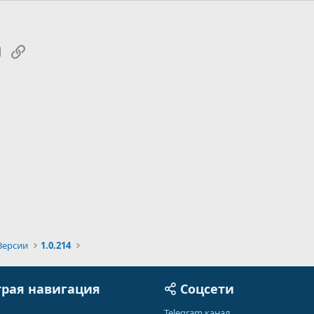
tsApp
Электронная почта
Ссылка
Версии
1.0.214
рая навигация
Соцсети
Telegram канал