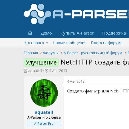
Главная
Демо
Купить A-Parser
Поддержка
Что нового
Новые сообщения
Поиск на форуме
Главная
Форумы
A-Parser - русскоязычный форум
Net::HTTP создать ф
Улучшение
А
Д
aquatell
4 Авг 2013
в
а
т
т
4 Авг 2013
о
а
Создать фильтр для Net::HTTP
р
н
т
а
е
ч
м
а
aquatell
ы
л
а
A-Parser Pro License
A-Parser Pro