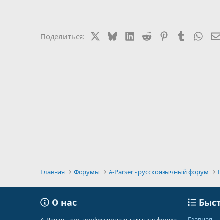
X
Bluesky
LinkedIn
Reddit
Pinterest
Tumblr
Wha
Поделиться:
Главная
Форумы
A-Parser - русскоязычный форум
О нас
Быст
Главная
A-Parser - это профессиональная платформа