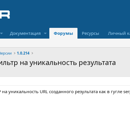
Документация
Форумы
Ресурсы
Личный к
Версии
1.0.214
ильтр на уникальность результата
 на уникальность URL созданного результата как в гугле serp