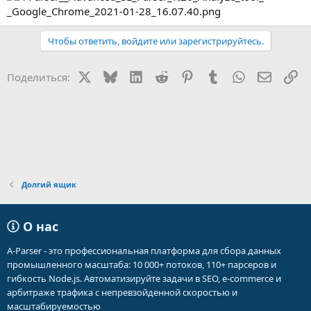
Чтобы ответить, войдите или зарегистрируйтесь.
X
Bluesky
LinkedIn
Reddit
Pinterest
Tumblr
WhatsApp
Электр
Сс
Поделиться:
Долгий ящик
О нас
A-Parser - это профессиональная платформа для сбора данных
промышленного масштаба: 10 000+ потоков, 110+ парсеров и
гибкость Node.js. Автоматизируйте задачи в SEO, e-commerce и
арбитраже трафика с непревзойденной скоростью и
масштабируемостью