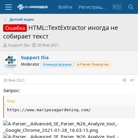
Войти
Регистрация
🇷🇺
Долгий ящик
HTML::TextExtractor иногда не
Ошибка
собирает текст
А
Д
Support Ilia
28 Янв 2021
в
а
т
т
Support Ilia
о
а
Moderator
Команда форума
A-Parser Enterprise
р
н
т
а
е
ч
28 Янв 2021
#1
м
а
ы
л
Запрос:
а
Код:
https://www.mariposagardening.com/