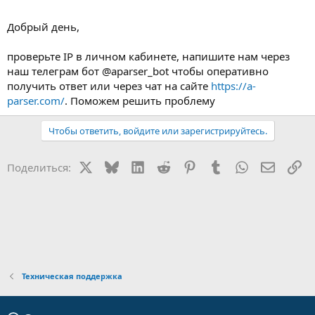
Добрый день,
проверьте IP в личном кабинете, напишите нам через
наш телеграм бот @aparser_bot чтобы оперативно
получить ответ или через чат на сайте
https://a-
parser.com/
. Поможем решить проблему
Чтобы ответить, войдите или зарегистрируйтесь.
X
Bluesky
LinkedIn
Reddit
Pinterest
Tumblr
WhatsApp
Электр
Сс
Поделиться:
Техническая поддержка