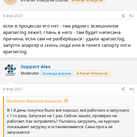
A-Parser Enterprise License
A-Parser Enterprise
8 Фев 2021
#2
если в процессах его нет - там рядом с экзешником
aparser.log лежит, глянь в него - там будет написана
причина. если сам не разберёшься - удали aparser.log,
запусти апарсер и скинь сюда или в телеге сапорту логи
aparser.log.
Support Alex
Moderator
Команда форума
A-Parser Enterprise
8 Фев 2021
#3
Валентин Мазиков сказал(а):
В 1 й день покупки было всё хорошо, всё работало и запускало
с 1 го раза. Запускал не 1 раз. Сейчас зашёл, проверил не
работает. Как исправлять? Пытаюсь загрузить, на курсоре
показывает загрузку и останавливается. Сама прога не
запускается