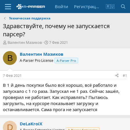
Войти
Регистрация
🇷🇺
Техническая поддержка
Здравствуйте, почему не запускается
парсер?
А
Д
Валентин Мазиков
7 Фев 2021
в
а
т
т
Валентин Мазиков
В
о
а
A-Parser Pro License
A-Parser Pro
р
н
т
а
е
ч
7 Фев 2021
#1
м
а
ы
л
В 1 й день покупки было всё хорошо, всё работало и
а
запускало с 1 го раза. Запускал не 1 раз. Сейчас зашёл,
проверил не работает. Как исправлять? Пытаюсь
загрузить, на курсоре показывает загрузку и
останавливается. Сама прога не запускается
DeLaKroiX
D