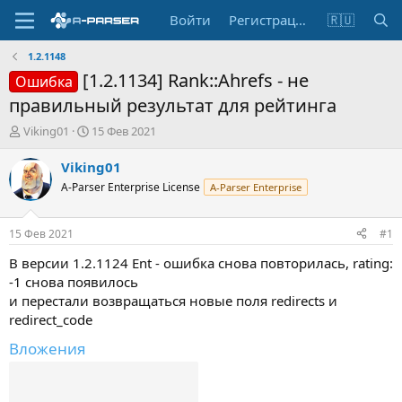
Войти
Регистрация
🇷🇺
1.2.1148
[1.2.1134] Rank::Ahrefs - не
Ошибка
правильный результат для рейтинга
А
Д
Viking01
15 Фев 2021
в
а
т
т
Viking01
о
а
A-Parser Enterprise License
A-Parser Enterprise
р
н
т
а
е
ч
15 Фев 2021
#1
м
а
ы
л
В версии 1.2.1124 Ent - ошибка снова повторилась, rating:
а
-1 снова появилось
и перестали возвращаться новые поля redirects и
redirect_code
Вложения