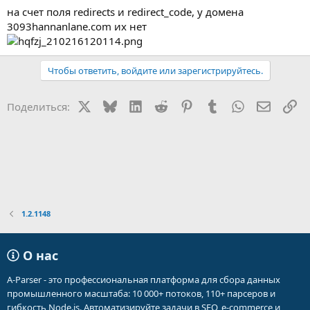
на счет поля redirects и redirect_code, у домена
3093hannanlane.com их нет
Чтобы ответить, войдите или зарегистрируйтесь.
X
Bluesky
LinkedIn
Reddit
Pinterest
Tumblr
WhatsApp
Электр
Сс
Поделиться:
1.2.1148
О нас
A-Parser - это профессиональная платформа для сбора данных
промышленного масштаба: 10 000+ потоков, 110+ парсеров и
гибкость Node.js. Автоматизируйте задачи в SEO, e-commerce и