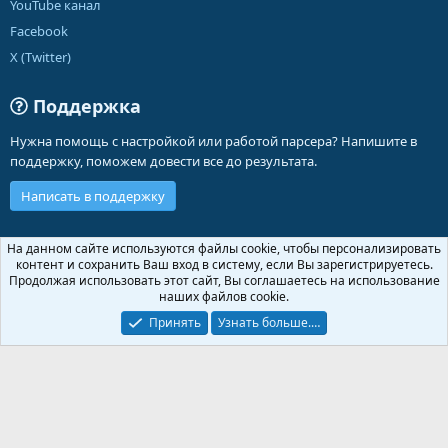
YouTube канал
Facebook
X (Twitter)
Поддержка
Нужна помощь с настройкой или работой парсера? Напишите в
поддержку, поможем довести все до результата.
Написать в поддержку
Russian (RU)
На данном сайте используются файлы cookie, чтобы персонализировать
контент и сохранить Ваш вход в систему, если Вы зарегистрируетесь.
Обратная связь
Условия и правила
Продолжая использовать этот сайт, Вы соглашаетесь на использование
Политика конфиденциальности
Помощь
Главная
R
наших файлов cookie.
S
S
Принять
Узнать больше.…
®
Community platform by XenForo
© 2010-2026 XenForo Ltd.