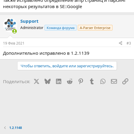
Также исправлено определение amp страниц и парсинг
некоторых результатов в SE::Google
Support
Administrator
Команда форума
A-Parser Enterprise
19 Фев 2021
#3
Дополнительно исправлено в 1.2.1139
Чтобы ответить, войдите или зарегистрируйтесь.
X
Bluesky
LinkedIn
Reddit
Pinterest
Tumblr
WhatsApp
Электр
Сс
Поделиться:
1.2.1148