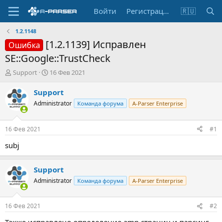
Войти
Регистрация
🇷🇺
1.2.1148
[1.2.1139] Исправлен
Ошибка
SE::Google::TrustCheck
А
Д
Support
16 Фев 2021
в
а
т
т
Support
о
а
Administrator
Команда форума
A-Parser Enterprise
р
н
т
а
е
ч
16 Фев 2021
#1
м
а
ы
л
subj
а
Support
Administrator
Команда форума
A-Parser Enterprise
16 Фев 2021
#2