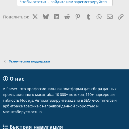
Чтобы ответить, войдите или зарегистрируйтесь.
X
Bluesky
LinkedIn
Reddit
Pinterest
Tumblr
WhatsApp
Электр
Сс
Поделиться:
Техническая поддержка
О нас
A-Parser - это профессиональная платформа для сбора данных
промышленного масштаба: 10 000+ потоков, 110+ парсеров и
гибкость Node.js. Автоматизируйте задачи в SEO, e-commerce и
арбитраже трафика с непревзойденной скоростью и
масштабируемостью
Быстрая навигация