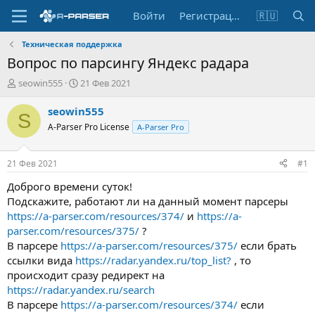
Войти
Регистрация
🇷🇺
Техническая поддержка
Вопрос по парсингу Яндекс радара
А
Д
seowin555
21 Фев 2021
в
а
т
т
seowin555
S
о
а
A-Parser Pro License
A-Parser Pro
р
н
т
а
е
ч
21 Фев 2021
#1
м
а
ы
л
Доброго времени суток!
а
Подскажите, работают ли на данный момент парсеры
https://a-parser.com/resources/374/
и
https://a-
parser.com/resources/375/
?
В парсере
https://a-parser.com/resources/375/
если брать
ссылки вида
https://radar.yandex.ru/top_list?
, то
происходит сразу редирект на
https://radar.yandex.ru/search
В парсере
https://a-parser.com/resources/374/
если