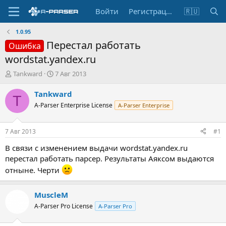
Войти
Регистрация
🇷🇺
1.0.95
Перестал работать
Ошибка
wordstat.yandex.ru
А
Д
Tankward
7 Авг 2013
в
а
т
т
Tankward
T
о
а
A-Parser Enterprise License
A-Parser Enterprise
р
н
т
а
е
ч
7 Авг 2013
#1
м
а
ы
л
В связи с изменением выдачи wordstat.yandex.ru
а
перестал работать парсер. Результаты Аяксом выдаются
отныне. Черти
MuscleM
A-Parser Pro License
A-Parser Pro