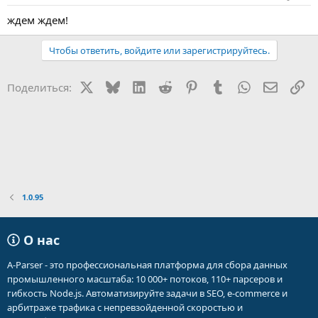
ждем ждем!
Чтобы ответить, войдите или зарегистрируйтесь.
X
Bluesky
LinkedIn
Reddit
Pinterest
Tumblr
WhatsApp
Электр
Сс
Поделиться:
1.0.95
О нас
A-Parser - это профессиональная платформа для сбора данных
промышленного масштаба: 10 000+ потоков, 110+ парсеров и
гибкость Node.js. Автоматизируйте задачи в SEO, e-commerce и
арбитраже трафика с непревзойденной скоростью и