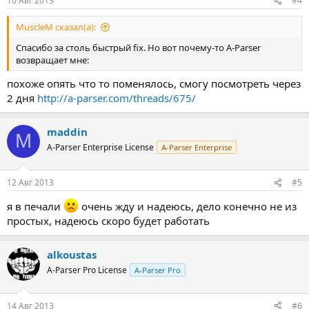
10 Авг 2013
#4
MuscleM сказал(а):
Спасибо за столь быстрый fix. Но вот почему-то A-Parser
возвращает мне:
похоже опять что то поменялось, смогу посмотреть через
2 дня
http://a-parser.com/threads/675/
maddin
M
A-Parser Enterprise License
A-Parser Enterprise
12 Авг 2013
#5
я в печали
очень жду и надеюсь, дело конечно не из
простых, надеюсь скоро будет работать
alkoustas
A-Parser Pro License
A-Parser Pro
14 Авг 2013
#6