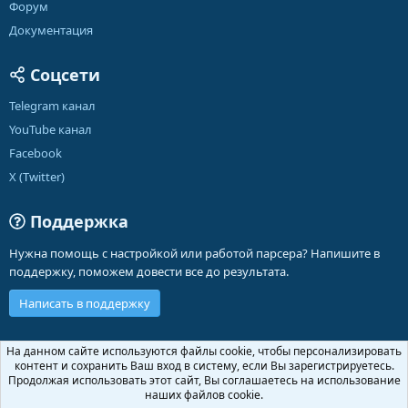
Форум
Документация
Соцсети
Telegram канал
YouTube канал
Facebook
X (Twitter)
Поддержка
Нужна помощь с настройкой или работой парсера? Напишите в
поддержку, поможем довести все до результата.
Написать в поддержку
Russian (RU)
На данном сайте используются файлы cookie, чтобы персонализировать
контент и сохранить Ваш вход в систему, если Вы зарегистрируетесь.
Обратная связь
Условия и правила
Продолжая использовать этот сайт, Вы соглашаетесь на использование
Политика конфиденциальности
Помощь
Главная
R
наших файлов cookie.
S