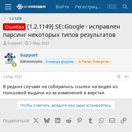
Войти
Регистрация
🇷🇺
1.2.1239
[1.2.1149] SE::Google - исправлен
Ошибка
парсинг некоторых типов результатов
А
Д
Support
3 Мар 2021
в
а
т
т
Support
о
а
Administrator
Команда форума
A-Parser Enterprise
р
н
т
а
е
ч
3 Мар 2021
#1
м
а
ы
л
В редких случаях не собирались ссылки на видео из
а
поисковой выдачи из-за изменений в верстке.
Чтобы ответить, войдите или зарегистрируйтесь.
X
Bluesky
LinkedIn
Reddit
Pinterest
Tumblr
WhatsApp
Электр
Сс
Поделиться: