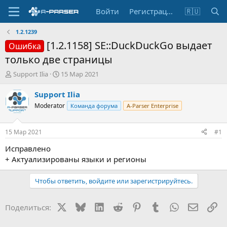
Войти
Регистрация
🇷🇺
1.2.1239
[1.2.1158] SE::DuckDuckGo выдает
Ошибка
только две страницы
А
Д
Support Ilia
15 Мар 2021
в
а
т
т
Support Ilia
о
а
Moderator
Команда форума
A-Parser Enterprise
р
н
т
а
е
ч
15 Мар 2021
#1
м
а
ы
л
Исправлено
а
+ Актуализированы языки и регионы
Чтобы ответить, войдите или зарегистрируйтесь.
X
Bluesky
LinkedIn
Reddit
Pinterest
Tumblr
WhatsApp
Электр
Сс
Поделиться: