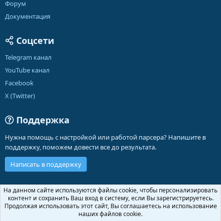
Форум
Документация
Соцсети
Telegram канал
YouTube канал
Facebook
X (Twitter)
Поддержка
Нужна помощь с настройкой или работой парсера? Напишите в
поддержку, поможем довести все до результата.
Написать в поддержку
Russian (RU)
На данном сайте используются файлы cookie, чтобы персонализировать
контент и сохранить Ваш вход в систему, если Вы зарегистрируетесь.
Обратная связь
Условия и правила
Продолжая использовать этот сайт, Вы соглашаетесь на использование
Политика конфиденциальности
Помощь
Главная
R
наших файлов cookie.
S