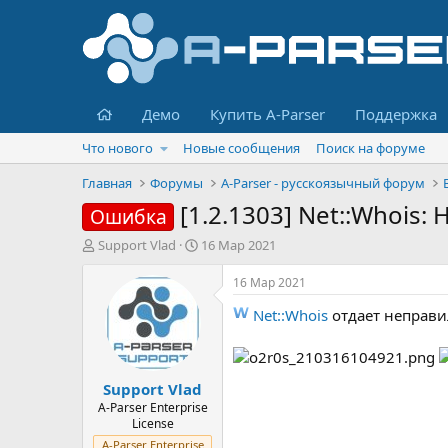
Главная
Демо
Купить A-Parser
Поддержка
Что нового
Новые сообщения
Поиск на форуме
Главная
Форумы
A-Parser - русскоязычный форум
[1.2.1303] Net::Whois
Ошибка
А
Д
Support Vlad
16 Мар 2021
в
а
т
т
16 Мар 2021
о
а
Net::Whois
отдает неправил
р
н
т
а
е
ч
м
а
Support Vlad
ы
л
а
A-Parser Enterprise
License
A-Parser Enterprise