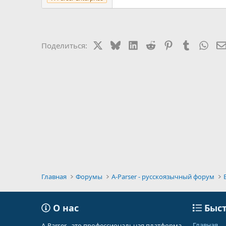
X
Bluesky
LinkedIn
Reddit
Pinterest
Tumblr
Wha
Поделиться:
Главная
Форумы
A-Parser - русскоязычный форум
О нас
Быст
Главная
A-Parser - это профессиональная платформа