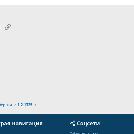
tsApp
Электронная почта
Ссылка
Версии
1.2.1325
рая навигация
Соцсети
Telegram канал