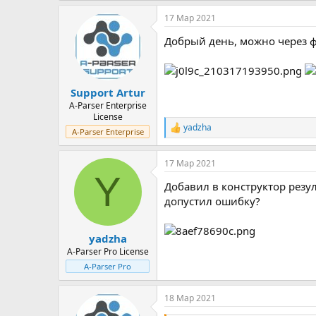
17 Мар 2021
Добрый день, можно через ф
Support Artur
A-Parser Enterprise
License
yadzha
Р
A-Parser Enterprise
е
а
17 Мар 2021
к
Y
ц
Добавил в конструктор резуль
и
и
допустил ошибку?
:
yadzha
A-Parser Pro License
A-Parser Pro
18 Мар 2021