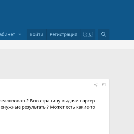
П
абинет
Войти
Регистрация
🇷🇺
о
и
с
к
#1
 реализовать? Всю страницу выдачи парсер
ненужные результаты? Может есть какие-то