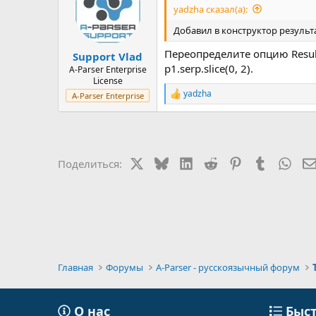
yadzha сказал(а):
Добавил в конструктор результа
Переопределите опцию Result
Support Vlad
p1.serp.slice(0, 2).
A-Parser Enterprise
License
yadzha
A-Parser Enterprise
Р
е
а
к
ц
и
X
Bluesky
LinkedIn
Reddit
Pinterest
Tumblr
Wha
Поделиться:
и
:
Главная
Форумы
A-Parser - русскоязычный форум
О нас
Быст