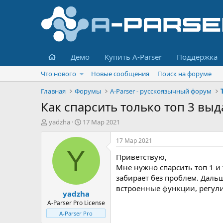
Главная
Демо
Купить A-Parser
Поддержка
Что нового
Новые сообщения
Поиск на форуме
Главная
Форумы
A-Parser - русскоязычный форум
Как спарсить только топ 3 выд
А
Д
yadzha
17 Мар 2021
в
а
т
т
17 Мар 2021
о
а
Y
Приветствую,
р
н
т
а
Мне нужно спарсить топ 1 и
е
ч
забирает без проблем. Даль
м
а
встроенные функции, регул
yadzha
ы
л
а
A-Parser Pro License
A-Parser Pro