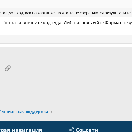
тов json код, как на картинке, но что-то не сохраняются результаты т
 format и впишите код туда. Либо используйте Формат результ
tsApp
Электронная почта
Ссылка
Техническая поддержка
рая навигация
Соцсети