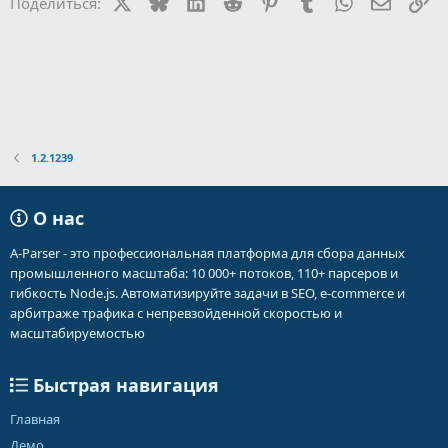
X
Bluesky
LinkedIn
Reddit
Pinterest
Tumblr
WhatsApp
Электр
Сс
Поделиться:
1.2.1239
О нас
A-Parser - это профессиональная платформа для сбора данных
промышленного масштаба: 10 000+ потоков, 110+ парсеров и
гибкость Node.js. Автоматизируйте задачи в SEO, e-commerce и
арбитраже трафика с непревзойденной скоростью и
масштабируемостью
Быстрая навигация
Главная
Демо