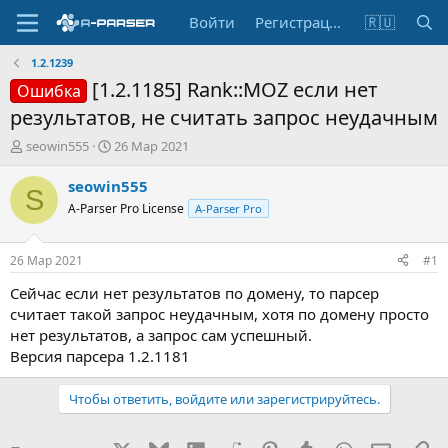
Войти
Регистрация
🇷🇺
1.2.1239
[1.2.1185] Rank::MOZ если нет
Ошибка
результатов, не считать запрос неудачным
А
Д
seowin555
26 Мар 2021
в
а
т
т
seowin555
S
о
а
A-Parser Pro License
A-Parser Pro
р
н
т
а
е
ч
26 Мар 2021
#1
м
а
ы
л
Сейчас если нет результатов по домену, то парсер
а
считает такой запрос неудачным, хотя по домену просто
нет результатов, а запрос сам успешный.
Версия парсера 1.2.1181
Чтобы ответить, войдите или зарегистрируйтесь.