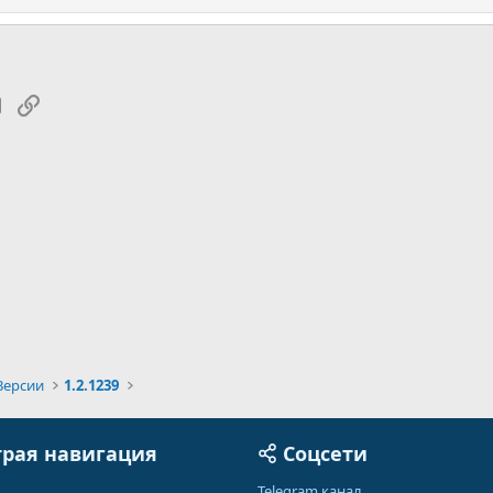
tsApp
Электронная почта
Ссылка
Версии
1.2.1239
рая навигация
Соцсети
Telegram канал