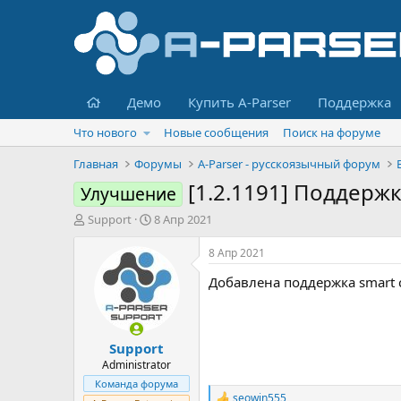
Главная
Демо
Купить A-Parser
Поддержка
Что нового
Новые сообщения
Поиск на форуме
Главная
Форумы
A-Parser - русскоязычный форум
[1.2.1191] Поддержк
Улучшение
А
Д
Support
8 Апр 2021
в
а
т
т
8 Апр 2021
о
а
Добавлена поддержка smart 
р
н
т
а
е
ч
м
а
Support
ы
л
а
Administrator
Команда форума
seowin555