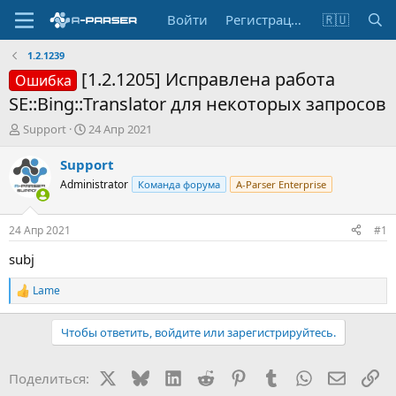
Войти
Регистрация
🇷🇺
1.2.1239
[1.2.1205] Исправлена работа
Ошибка
SE::Bing::Translator для некоторых запросов
А
Д
Support
24 Апр 2021
в
а
т
т
Support
о
а
Administrator
Команда форума
A-Parser Enterprise
р
н
т
а
е
ч
24 Апр 2021
#1
м
а
ы
л
subj
а
Lame
Р
е
а
Чтобы ответить, войдите или зарегистрируйтесь.
к
ц
и
X
Bluesky
LinkedIn
Reddit
Pinterest
Tumblr
WhatsApp
Электр
Сс
Поделиться:
и
: