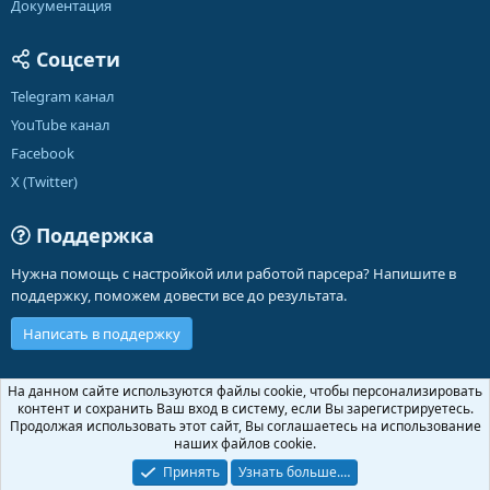
Документация
Соцсети
Telegram канал
YouTube канал
Facebook
X (Twitter)
Поддержка
Нужна помощь с настройкой или работой парсера? Напишите в
поддержку, поможем довести все до результата.
Написать в поддержку
Russian (RU)
На данном сайте используются файлы cookie, чтобы персонализировать
контент и сохранить Ваш вход в систему, если Вы зарегистрируетесь.
Обратная связь
Условия и правила
Продолжая использовать этот сайт, Вы соглашаетесь на использование
Политика конфиденциальности
Помощь
Главная
R
наших файлов cookie.
S
S
Принять
Узнать больше.…
®
Community platform by XenForo
© 2010-2026 XenForo Ltd.