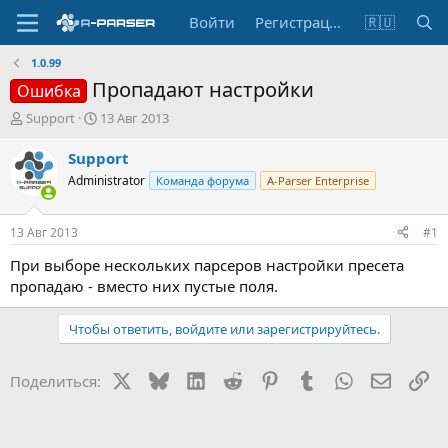
Войти
Регистрация
🇷🇺
1.0.99
Пропадают настройки
Ошибка
А
Д
Support
13 Авг 2013
в
а
т
т
Support
о
а
Administrator
Команда форума
A-Parser Enterprise
р
н
т
а
е
ч
13 Авг 2013
#1
м
а
ы
л
При выборе нескольких парсеров настройки пресета
а
пропадаю - вместо них пустые поля.
Чтобы ответить, войдите или зарегистрируйтесь.
X
Bluesky
LinkedIn
Reddit
Pinterest
Tumblr
WhatsApp
Электр
Сс
Поделиться: