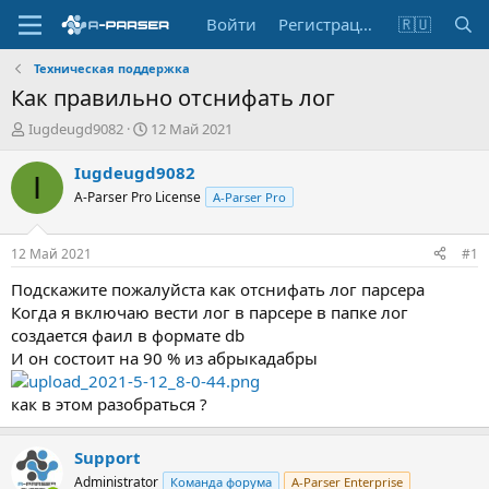
Войти
Регистрация
🇷🇺
Техническая поддержка
Как правильно отснифать лог
А
Д
Iugdeugd9082
12 Май 2021
в
а
т
т
Iugdeugd9082
I
о
а
A-Parser Pro License
A-Parser Pro
р
н
т
а
е
ч
12 Май 2021
#1
м
а
ы
л
Подскажите пожалуйста как отснифать лог парсера
а
Когда я включаю вести лог в парсере в папке лог
создается фаил в формате db
И он состоит на 90 % из абрыкадабры
как в этом разобраться ?
Support
Administrator
Команда форума
A-Parser Enterprise