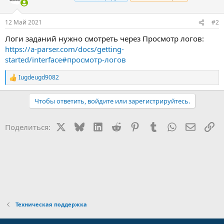
12 Май 2021
#2
Логи заданий нужно смотреть через Просмотр логов:
https://a-parser.com/docs/getting-
started/interface#просмотр-логов
Iugdeugd9082
Р
е
а
Чтобы ответить, войдите или зарегистрируйтесь.
к
ц
и
X
Bluesky
LinkedIn
Reddit
Pinterest
Tumblr
WhatsApp
Электр
Сс
Поделиться:
и
:
Техническая поддержка