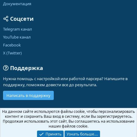
Документация
Соцсети
Telegram канал
YouTube канал
Facebook
X (Twitter)
Поддержка
Нужна помощь с настройкой или работой парсера? Напишите в
поддержку, поможем довести все до результата.
Написать в поддержку
Russian (RU)
На данном сайте используются файлы cookie, чтобы персонализировать
контент и сохранить Ваш вход в систему, если Вы зарегистрируетесь.
Обратная связь
Условия и правила
Продолжая использовать этот сайт, Вы соглашаетесь на использование
Политика конфиденциальности
Помощь
Главная
R
наших файлов cookie.
S
S
Принять
Узнать больше.…
®
Community platform by XenForo
© 2010-2026 XenForo Ltd.