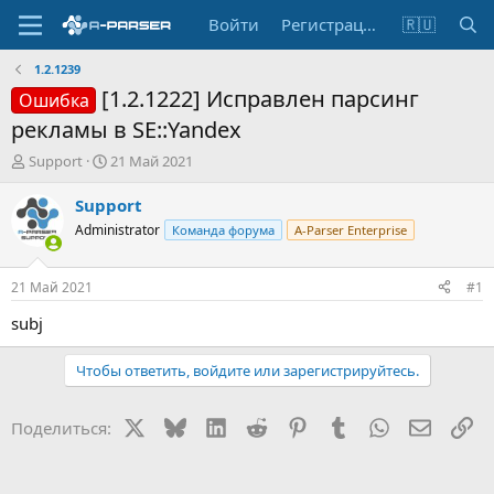
Войти
Регистрация
🇷🇺
1.2.1239
[1.2.1222] Исправлен парсинг
Ошибка
рекламы в SE::Yandex
А
Д
Support
21 Май 2021
в
а
т
т
Support
о
а
Administrator
Команда форума
A-Parser Enterprise
р
н
т
а
е
ч
21 Май 2021
#1
м
а
ы
л
subj
а
Чтобы ответить, войдите или зарегистрируйтесь.
X
Bluesky
LinkedIn
Reddit
Pinterest
Tumblr
WhatsApp
Электр
Сс
Поделиться: