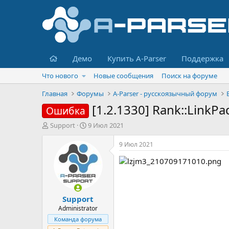
Главная
Демо
Купить A-Parser
Поддержка
Что нового
Новые сообщения
Поиск на форуме
Главная
Форумы
A-Parser - русскоязычный форум
[1.2.1330] Rank::LinkP
Ошибка
А
Д
Support
9 Июл 2021
в
а
т
т
9 Июл 2021
о
а
р
н
т
а
е
ч
м
а
Support
ы
л
а
Administrator
Команда форума