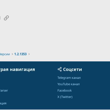
tsApp
Электронная почта
Ссылка
Версии
1.2.1353
рая навигация
Соцсети
Telegram канал
YouTube канал
arser
Facebook
X (Twitter)
ация