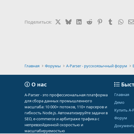
X
Bluesky
LinkedIn
Reddit
Pinterest
Tumblr
Wha
Поделиться:
Главная
Форумы
A-Parser - русскоязычный форум
О нас
Быст
Главная
A-Parser - это профессиональная платформа
для сбора данных промышленного
Демо
масштаба: 10 000+ потоков, 110+ парсеров и
Купить A-P
гибкость Node.js. Автоматизируйте задачи в
Форум
SEO, e-commerce и арбитраже трафика с
непревзойденной скоростью и
Документ
масштабируемостью