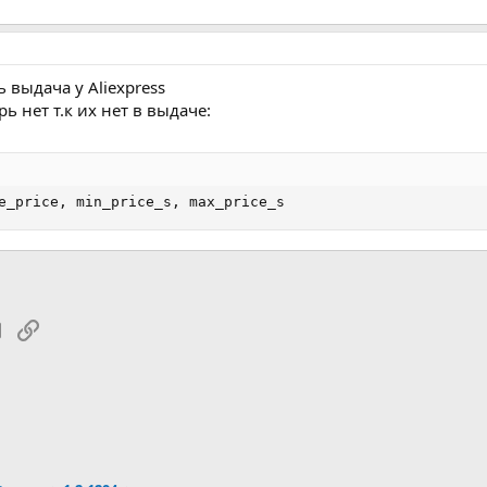
ь выдача у Aliexpress
 нет т.к их нет в выдаче:
e_price, min_price_s, max_price_s
tsApp
Электронная почта
Ссылка