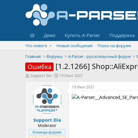
Главная
Демо
Купить A-Parser
Поддержка
Что нового
Новые сообщения
Поиск на форуме
Главная
Форумы
A-Parser - русскоязычный форум
[1.2.1266] Shop::AliExp
Ошибка
А
Д
Support Ilia
19 Июл 2021
в
а
т
т
19 Июл 2021
о
а
р
н
т
а
е
ч
м
а
Support Ilia
ы
л
а
Moderator
Команда форума