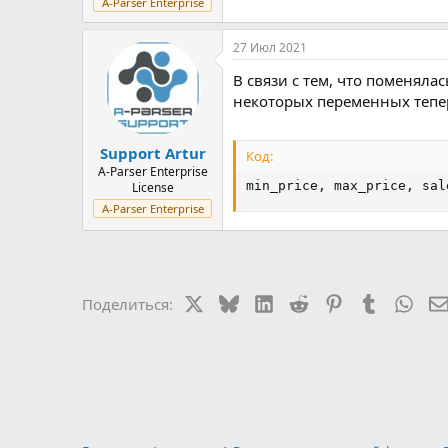
A-Parser Enterprise
27 Июл 2021
В связи с тем, что поменялас
некоторых переменных теперь
Support Artur
Код:
A-Parser Enterprise
min_price, max_price, sal
License
A-Parser Enterprise
X
Bluesky
LinkedIn
Reddit
Pinterest
Tumblr
Wha
Поделиться: