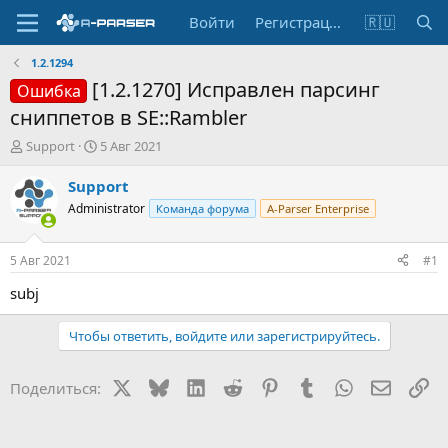
Войти
Регистрация
🇷🇺
1.2.1294
[1.2.1270] Исправлен парсинг
Ошибка
сниппетов в SE::Rambler
А
Д
Support
5 Авг 2021
в
а
т
т
Support
о
а
Administrator
Команда форума
A-Parser Enterprise
р
н
т
а
е
ч
5 Авг 2021
#1
м
а
ы
л
subj
а
Чтобы ответить, войдите или зарегистрируйтесь.
X
Bluesky
LinkedIn
Reddit
Pinterest
Tumblr
WhatsApp
Электр
Сс
Поделиться: