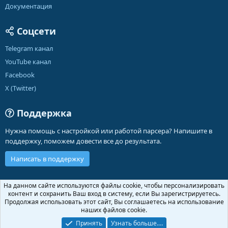
Документация
Соцсети
Telegram канал
YouTube канал
Facebook
X (Twitter)
Поддержка
Нужна помощь с настройкой или работой парсера? Напишите в
поддержку, поможем довести все до результата.
Написать в поддержку
Russian (RU)
На данном сайте используются файлы cookie, чтобы персонализировать
контент и сохранить Ваш вход в систему, если Вы зарегистрируетесь.
Обратная связь
Условия и правила
Продолжая использовать этот сайт, Вы соглашаетесь на использование
Политика конфиденциальности
Помощь
Главная
R
наших файлов cookie.
S
S
Принять
Узнать больше.…
®
Community platform by XenForo
© 2010-2026 XenForo Ltd.