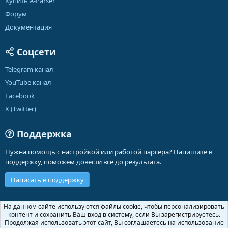
Купить A-Parser
Форум
Документация
Соцсети
Telegram канал
YouTube канал
Facebook
X (Twitter)
Поддержка
Нужна помощь с настройкой или работой парсера? Напишите в
поддержку, поможем довести все до результата.
Написать в поддержку
Russian (RU)
На данном сайте используются файлы cookie, чтобы персонализировать
контент и сохранить Ваш вход в систему, если Вы зарегистрируетесь.
Обратная связь
Условия и правила
Продолжая использовать этот сайт, Вы соглашаетесь на использование