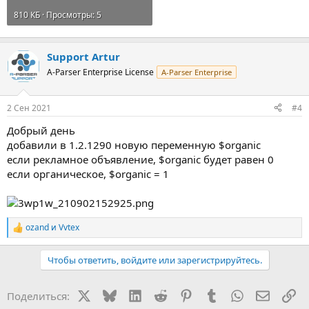
810 КБ · Просмотры: 5
Support Artur
A-Parser Enterprise License
A-Parser Enterprise
2 Сен 2021
#4
Добрый день
добавили в 1.2.1290 новую переменную $organic
если рекламное объявление, $organic будет равен 0
если органическое, $organic = 1
ozand
и
Vvtex
Р
е
а
Чтобы ответить, войдите или зарегистрируйтесь.
к
ц
и
X
Bluesky
LinkedIn
Reddit
Pinterest
Tumblr
WhatsApp
Электр
Сс
Поделиться:
и
: