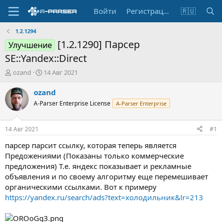
Войти
Регистрация
🇷🇺
1.2.1294
[1.2.1290] Парсер
Улучшение
SE::Yandex::Direct
А
Д
ozand
14 Авг 2021
в
а
т
т
ozand
о
а
A-Parser Enterprise License
A-Parser Enterprise
р
н
т
а
е
ч
14 Авг 2021
#1
м
а
ы
л
парсер парсит ссылку, которая теперь является
а
Предожениями (Показаны только коммерческие
предложения) Т.е. яндекс показывает и рекламные
объявления и по своему алгоритму еще перемешивает
органическими ссылками. Вот к примеру
https://yandex.ru/search/ads?text=холодильник&lr=213