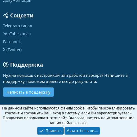
Документация
Соцсети
Telegram канал
YouTube канал
Facebook
X (Twitter)
Поддержка
Нужна помощь с настройкой или работой парсера? Напишите в
поддержку, поможем довести все до результата.
Написать в поддержку
Russian (RU)
На данном сайте используются файлы cookie, чтобы персонализировать
контент и сохранить Ваш вход в систему, если Вы зарегистрируетесь.
Обратная связь
Условия и правила
Продолжая использовать этот сайт, Вы соглашаетесь на использование
Политика конфиденциальности
Помощь
Главная
R
наших файлов cookie.
S
S
Принять
Узнать больше.…
®
Community platform by XenForo
© 2010-2026 XenForo Ltd.