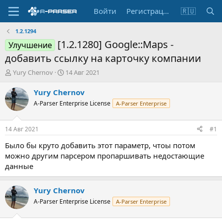
Войти
Регистрация
🇷🇺
1.2.1294
[1.2.1280] Google::Maps -
Улучшение
добавить ссылку на карточку компании
А
Д
Yury Chernov
14 Авг 2021
в
а
т
т
Yury Chernov
о
а
A-Parser Enterprise License
A-Parser Enterprise
р
н
т
а
е
ч
14 Авг 2021
#1
м
а
ы
л
Было бы круто добавить этот параметр, чтоы потом
а
можно другим парсером пропаршивать недостающие
данные
Yury Chernov
A-Parser Enterprise License
A-Parser Enterprise