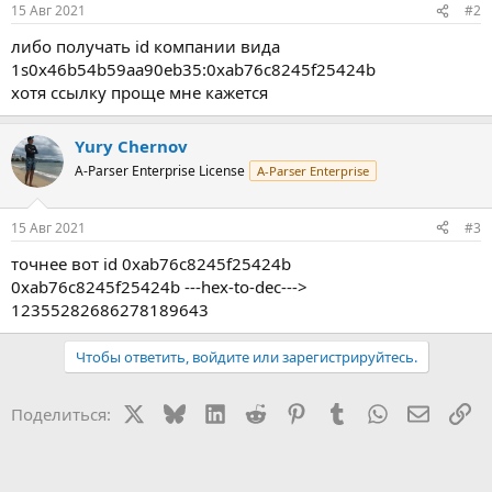
15 Авг 2021
#2
либо получать id компании вида
1s0x46b54b59aa90eb35:0xab76c8245f25424b
хотя ссылку проще мне кажется
Yury Chernov
A-Parser Enterprise License
A-Parser Enterprise
15 Авг 2021
#3
точнее вот id 0xab76c8245f25424b
0xab76c8245f25424b ---hex-to-dec--->
12355282686278189643
Чтобы ответить, войдите или зарегистрируйтесь.
X
Bluesky
LinkedIn
Reddit
Pinterest
Tumblr
WhatsApp
Электр
Сс
Поделиться: