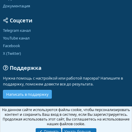
Документация
Соцсети
Telegram канал
YouTube канал
Facebook
X (Twitter)
Поддержка
Нужна помощь с настройкой или работой парсера? Напишите в
поддержку, поможем довести все до результата.
Написать в поддержку
Russian (RU)
На данном сайте используются файлы cookie, чтобы персонализировать
контент и сохранить Ваш вход в систему, если Вы зарегистрируетесь.
Обратная связь
Условия и правила
Продолжая использовать этот сайт, Вы соглашаетесь на использование
Политика конфиденциальности
Помощь
Главная
R
наших файлов cookie.
S
S
Принять
Узнать больше.…