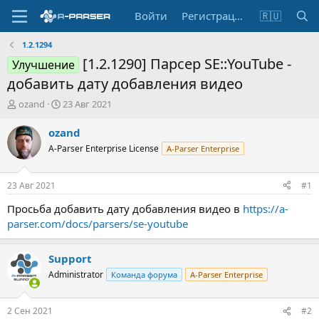
Войти
Регистрация
🇷🇺
1.2.1294
[1.2.1290] Парсер SE::YouTube -
Улучшение
добавить дату добавления видео
А
Д
ozand
23 Авг 2021
в
а
т
т
ozand
о
а
A-Parser Enterprise License
A-Parser Enterprise
р
н
т
а
е
ч
23 Авг 2021
#1
м
а
ы
л
Просьба добавить дату добавления видео в
https://a-
а
parser.com/docs/parsers/se-youtube
Support
Administrator
Команда форума
A-Parser Enterprise
2 Сен 2021
#2