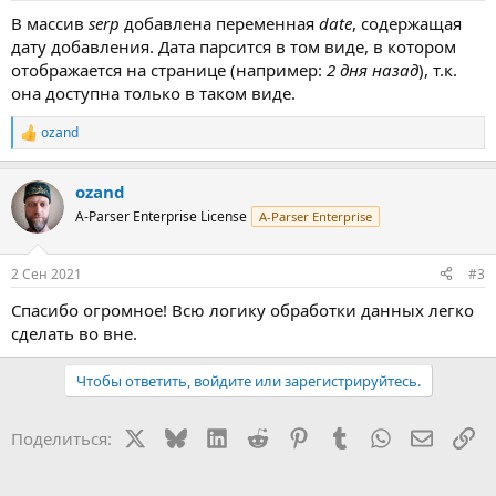
В массив
serp
добавлена переменная
date
, содержащая
дату добавления. Дата парсится в том виде, в котором
отображается на странице (например:
2 дня назад
), т.к.
она доступна только в таком виде.
ozand
Р
е
а
ozand
к
ц
A-Parser Enterprise License
A-Parser Enterprise
и
и
:
2 Сен 2021
#3
Спасибо огромное! Всю логику обработки данных легко
сделать во вне.
Чтобы ответить, войдите или зарегистрируйтесь.
X
Bluesky
LinkedIn
Reddit
Pinterest
Tumblr
WhatsApp
Электр
Сс
Поделиться: