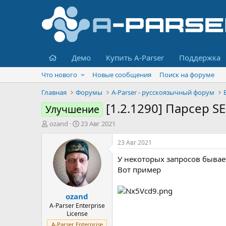
Главная
Демо
Купить A-Parser
Поддержка
Что нового
Новые сообщения
Поиск на форуме
Главная
Форумы
A-Parser - русскоязычный форум
[1.2.1290] Парсер S
Улучшение
А
Д
ozand
23 Авг 2021
в
а
т
т
23 Авг 2021
о
а
У некоторых запросов бывае
р
н
т
а
Вот пример
е
ч
м
а
ozand
ы
л
а
A-Parser Enterprise
License
A-Parser Enterprise