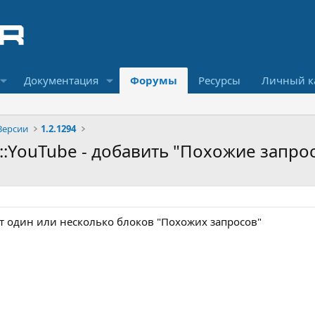
Документация
Форумы
Ресурсы
Личный к
Версии
1.2.1294
E::YouTube - добавить "Похожие запро
т один или несколько блоков "Похожих запросов"