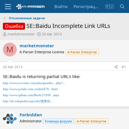
Войти
Регистрация
🇷🇺
Отклоненные задачи
SE::Baidu Incomplete Link URLs
Ошибка
А
Д
marketmonster
20 Авг 2013
в
а
т
т
marketmonster
M
о
а
A-Parser Enterprise License
A-Parser Enterprise
р
н
т
а
е
ч
20 Авг 2013
#1
м
а
ы
л
SE::Baidu is returning partial URL's like:
а
http://www.yccreate.com/plus/guestbo...php?
...
http://www.pclady.com.cn/tlist/676...html
http://www.qidian.com/Book/23160...aspx
http://zh.wikipedia.org/wiki/他來自
...
Forbidden
Administrator
Команда форума
A-Parser Enterprise