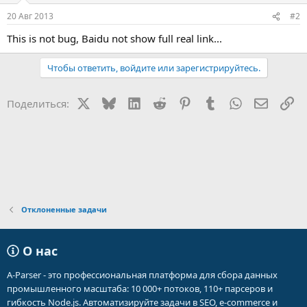
20 Авг 2013
#2
This is not bug, Baidu not show full real link...
Чтобы ответить, войдите или зарегистрируйтесь.
X
Bluesky
LinkedIn
Reddit
Pinterest
Tumblr
WhatsApp
Электр
Сс
Поделиться:
Отклоненные задачи
О нас
A-Parser - это профессиональная платформа для сбора данных
промышленного масштаба: 10 000+ потоков, 110+ парсеров и
гибкость Node.js. Автоматизируйте задачи в SEO, e-commerce и