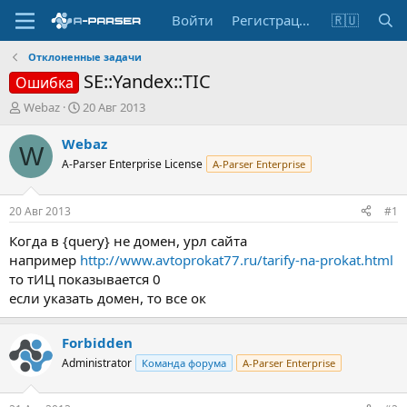
Войти
Регистрация
🇷🇺
Отклоненные задачи
SE::Yandex::TIC
Ошибка
А
Д
Webaz
20 Авг 2013
в
а
т
т
Webaz
W
о
а
A-Parser Enterprise License
A-Parser Enterprise
р
н
т
а
е
ч
20 Авг 2013
#1
м
а
ы
л
Когда в {query} не домен, урл сайта
а
например
http://www.avtoprokat77.ru/tarify-na-prokat.html
то тИЦ показывается 0
если указать домен, то все ок
Forbidden
Administrator
Команда форума
A-Parser Enterprise