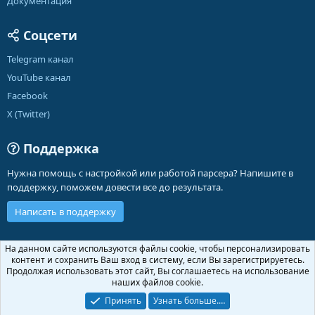
Документация
Соцсети
Telegram канал
YouTube канал
Facebook
X (Twitter)
Поддержка
Нужна помощь с настройкой или работой парсера? Напишите в
поддержку, поможем довести все до результата.
Написать в поддержку
Russian (RU)
На данном сайте используются файлы cookie, чтобы персонализировать
контент и сохранить Ваш вход в систему, если Вы зарегистрируетесь.
Обратная связь
Условия и правила
Продолжая использовать этот сайт, Вы соглашаетесь на использование
Политика конфиденциальности
Помощь
Главная
R
наших файлов cookie.
S
S
Принять
Узнать больше.…
®
Community platform by XenForo
© 2010-2026 XenForo Ltd.