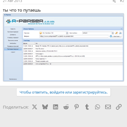
21 Авг 2013
#2
ты что то путаешь
Чтобы ответить, войдите или зарегистрируйтесь.
X
Bluesky
LinkedIn
Reddit
Pinterest
Tumblr
WhatsApp
Электр
Сс
Поделиться: