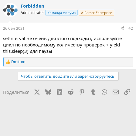
Forbidden
Administrator
Команда форума
A-Parser Enterprise
26 Сен 2021
#2
setInterval не очень для этого подходит, используйте
цикл по необходимому количеству проверок + yield
this.sleep(3) для паузы
Dmitron
Р
е
а
Чтобы ответить, войдите или зарегистрируйтесь.
к
ц
и
X
Bluesky
LinkedIn
Reddit
Pinterest
Tumblr
WhatsApp
Электр
Сс
Поделиться:
и
: