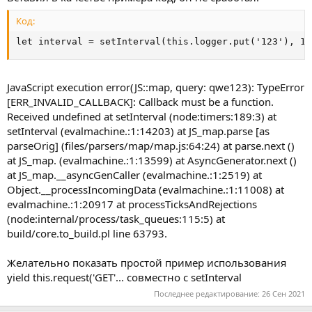
Код:
let interval = setInterval(this.logger.put('123'), 10
JavaScript execution error(JS::map, query: qwe123): TypeError
[ERR_INVALID_CALLBACK]: Callback must be a function.
Received undefined at setInterval (node:timers:189:3) at
setInterval (evalmachine.:1:14203) at JS_map.parse [as
parseOrig] (files/parsers/map/map.js:64:24) at parse.next ()
at JS_map. (evalmachine.:1:13599) at AsyncGenerator.next ()
at JS_map.__asyncGenCaller (evalmachine.:1:2519) at
Object.__processIncomingData (evalmachine.:1:11008) at
evalmachine.:1:20917 at processTicksAndRejections
(node:internal/process/task_queues:115:5) at
build/core.to_build.pl line 63793.
Желательно показать простой пример использования
yield this.request('GET'... совместно с setInterval
Последнее редактирование:
26 Сен 2021