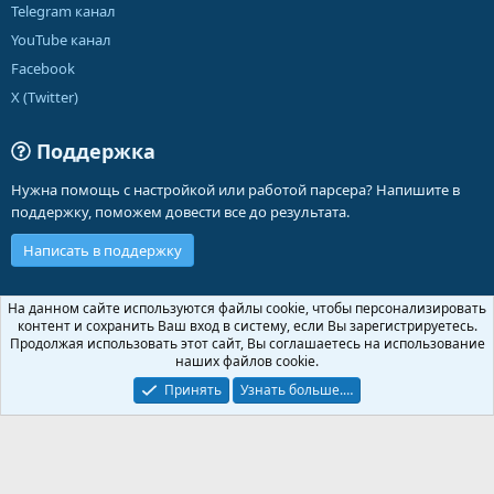
Telegram канал
YouTube канал
Facebook
X (Twitter)
Поддержка
Нужна помощь с настройкой или работой парсера? Напишите в
поддержку, поможем довести все до результата.
Написать в поддержку
Russian (RU)
На данном сайте используются файлы cookie, чтобы персонализировать
контент и сохранить Ваш вход в систему, если Вы зарегистрируетесь.
Обратная связь
Условия и правила
Продолжая использовать этот сайт, Вы соглашаетесь на использование
Политика конфиденциальности
Помощь
Главная
R
наших файлов cookie.
S
S
Принять
Узнать больше.…
®
Community platform by XenForo
© 2010-2026 XenForo Ltd.