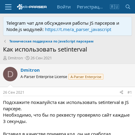
Войти
Регистрация
🇷🇺
Telegram чат для обсуждения работы JS парсеров и
Node.js модулей:
https://t.me/a_parser_javascript
Техническая поддержка по JavaScript парсерам
Как использовать setinterval
А
Д
Dmitron
26 Сен 2021
в
а
т
т
Dmitron
D
о
а
A-Parser Enterprise License
A-Parser Enterprise
р
н
т
а
е
ч
26 Сен 2021
#1
м
а
ы
л
Подскажите пожалуйста как использовать setinterval в JS
а
парсере.
Необходимо, что бы по реквесту проверяло сайт каждые
3 секунды.
Вставил в качестве примера код, он не сработал.