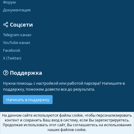
Форум
Документация
Соцсети
Telegram канал
YouTube канал
Facebook
X (Twitter)
Поддержка
Нужна помощь с настройкой или работой парсера? Напишите в
поддержку, поможем довести все до результата.
Написать в поддержку
Russian (RU)
На данном сайте используются файлы cookie, чтобы персонализировать
контент и сохранить Ваш вход в систему, если Вы зарегистрируетесь.
Обратная связь
Условия и правила
Продолжая использовать этот сайт, Вы соглашаетесь на использование
Политика конфиденциальности
Помощь
Главная
R
наших файлов cookie.
S