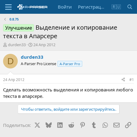
Войти
Регистрация
🇷🇺
0.8.75
Выделение и копирование
Улучшение
текста в Апарсере
А
Д
durden33
24 Апр 2012
в
а
т
т
durden33
D
о
а
A-Parser Pro License
A-Parser Pro
р
н
т
а
е
ч
24 Апр 2012
#1
м
а
ы
л
Сделать возможность выделения и копирования любого
а
текста в апарсере.
Чтобы ответить, войдите или зарегистрируйтесь.
X
Bluesky
LinkedIn
Reddit
Pinterest
Tumblr
WhatsApp
Электр
Сс
Поделиться: