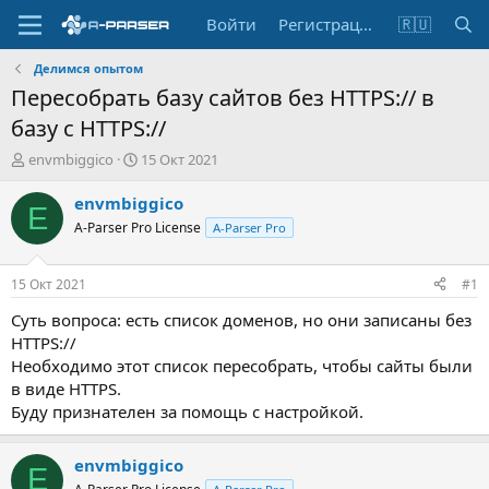
Войти
Регистрация
🇷🇺
Делимся опытом
Пересобрать базу сайтов без HTTPS:// в
базу с HTTPS://
А
Д
envmbiggico
15 Окт 2021
в
а
т
т
envmbiggico
E
о
а
A-Parser Pro License
A-Parser Pro
р
н
т
а
е
ч
15 Окт 2021
#1
м
а
ы
л
Суть вопроса: есть список доменов, но они записаны без
а
HTTPS://
Необходимо этот список пересобрать, чтобы сайты были
в виде HTTPS.
Буду признателен за помощь с настройкой.
envmbiggico
E