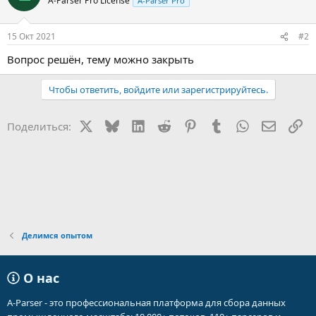
A-Parser Pro License
A-Parser Pro
15 Окт 2021
#2
Вопрос решён, тему можно закрыть
Чтобы ответить, войдите или зарегистрируйтесь.
X
Bluesky
LinkedIn
Reddit
Pinterest
Tumblr
WhatsApp
Электр
Сс
Поделиться:
Делимся опытом
О нас
A-Parser - это профессиональная платформа для сбора данных